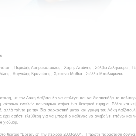
ου
πότση , Περικλής Ασημακόπουλος , Χάρης Αττώνης , Σύλβια Δεληκούρα , Π
βέλης , Βαγγέλης Κρανιώτης , Χριστίνα Μαθέα , Στέλλα Μπαλωμένου
ταση, με τον Λάκη Λαζόπουλο να επιλέγει και να διασκευάζει τα καλύτε
η κάποιων εντελώς καινούριων στήνει ένα θεατρικό εύρημα. Ρόλοι και κε
, αλλά πάντα με την ίδια σαρκαστική ματιά και γραφή του Λάκη Λαζόπουλ
ης έχει αφήσει ελεύθερη για να μπορεί ο καθένας να ανεβαίνει επάνω και ν
e χιούμορ.
 στο θέατρο "Βρετάνια" την περίοδο 2003-2004. Η πρώτη παράσταση δόθηκε