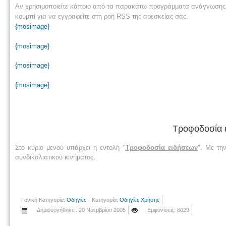
Αν χρησιμοποιείτε κάποιο από τα παρακάτω προγράμματα ανάγνωσης ε
κουμπί για να εγγραφείτε στη ροή RSS της αρεσκείας σας.
{mosimage}
{mosimage}
{mosimage}
{mosimage}
Τροφοδοσία ε
Στο κύριο μενού υπάρχει η εντολή "
Τροφοδοσία ειδήσεων
". Με τη
συνδικαλιστικού κινήματος.
Γονική Κατηγορία:
Οδηγίες
Κατηγορία:
Οδηγίες Χρήσης
Δημιουργήθηκε : 20 Νοεμβρίου 2005
Εμφανίσεις: 8029