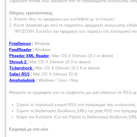
Σημειώστε επίσης πως ορισμένα από τα προγράμματα ανάγνωσης ειδή
Οδηγίες εγκατάστασης
1. Κλείστε όλες τις εφαρμογές και συνδεθείτε με το ίντερνετ
2. Κάντε download μία από τις παρακάτω εφαρμογές ανάγνωσης ειδή
ΠΡΟΣΟΧΗ: Επιλέξτε την εφαρμογή που ταιριάζει στο λειτουργικό σα
FreeDemon
| Windows
FeedReader
| Windows
Pheeder XML Reader
| Mac OS X (Version 10.3 or above)
Shrook 2
| Mac OS X (Version 10.3 or above)
Tickershock
| Mac OS X (Version 10.2.8 or above)
Safari RSS
| Mac OS X (Version 10.4)
Amphetadesk
| Windows / Linux / Mac
Μπορείτε να εγγραφείτε για να λαμβάνετε μια ροή ειδήσεων σε RSS μ
Σύρατε το πορτοκαλί κουμπί RSS στο πρόγραμμά σας ανάγνωσης
Σύρατε τη διαδικτυακή διεύθυνση (URL) της ροής RSS στο πρόγρ
Κόψτε και Κολλήστε (Cut και Paste) τη διαδικτυακή διεύθυνση (
Εγγραφή με ένα κλικ