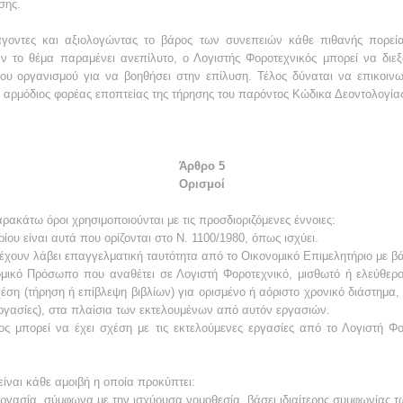
σης.
άγοντες και αξιολογώντας το βάρος των συνεπειών κάθε πιθανής πορεία
ν το θέμα παραμένει ανεπίλυτο, ο Λογιστής Φοροτεχνικός μπορεί να διεξ
ου οργανισμού για να βοηθήσει στην επίλυση. Τέλος δύναται να επικοινω
ι αρμόδιος φορέας εποπτείας της τήρησης του παρόντος Κώδικα Δεοντολογία
Άρθρο 5
Ορισμοί
αρακάτω όροι χρησιμοποιούνται με τις προσδιοριζόμενες έννοιες:
ου είναι αυτά που ορίζονται στο Ν. 1100/1980, όπως ισχύει.
 έχουν λάβει επαγγελματική ταυτότητα από το Οικονομικό Επιμελητήριο με βά
ομικό Πρόσωπο που αναθέτει σε Λογιστή Φοροτεχνικό, μισθωτό ή ελεύθερο
χέση (τήρηση ή επίβλεψη βιβλίων) για ορισμένο ή αόριστο χρονικό διάστημα, 
 εργασίες), στα πλαίσια των εκτελουμένων από αυτόν εργασιών.
ίος μπορεί να έχει σχέση με τις εκτελούμενες εργασίες από το Λογιστή 
είναι κάθε αμοιβή η οποία προκύπτει:
εργασία, σύμφωνα με την ισχύουσα νομοθεσία, βάσει ιδιαίτερης συμφωνίας 