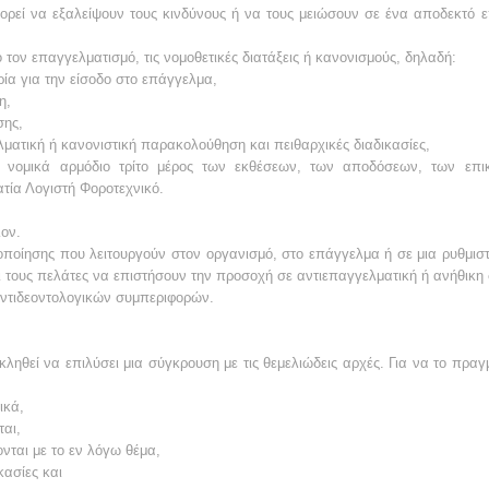
ορεί να εξαλείψουν τους κινδύνους ή να τους μειώσουν σε ένα αποδεκτό ε
τον επαγγελματισμό, τις νομοθετικές διατάξεις ή κανονισμούς, δηλαδή:
ρία για την είσοδο στο επάγγελμα,
η,
σης,
ατική ή κανονιστική παρακολούθηση και πειθαρχικές διαδικασίες,
α νομικά αρμόδιο τρίτο μέρος των εκθέσεων, των αποδόσεων, των επ
τία Λογιστή Φοροτεχνικό.
ον.
ποίησης που λειτουργούν στον οργανισμό, στο επάγγελμα ή σε μια ρυθ­μιστ
ι τους πελάτες να επιστήσουν την προσοχή σε αντιεπαγγελματική ή ανήθικη
αντιδεοντολογικών συμπεριφορών.
ληθεί να επιλύσει μια σύγκρουση με τις θεμελιώδεις αρχές. Για να το πραγ
ικά,
ται,
ονται με το εν λόγω θέμα,
κασίες και