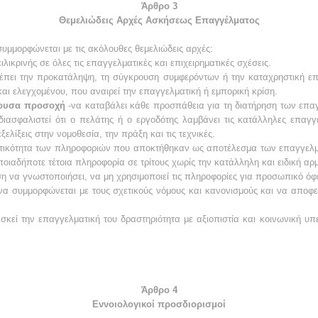
Άρθρο 3
Θεμελιώδεις Αρχές Ασκήσεως Επαγγέλματος
υμμορφώνεται με τις ακόλουθες θεμελιώδεις αρχές:
ειλικρινής σε όλες τις επαγγελματικές και επιχειρηματικές σχέσεις.
ρέπει την προκατάληψη, τη σύγκρουση συμφερόντων ή την καταχρηστική επ
αι ελεγχομένου, που αναιρεί την επαγγελματική ή εμπορική κρίση.
δέουσα προσοχή
-να καταβάλει κάθε προσπάθεια για τη διατήρηση των επα
 διασφαλιστεί ότι ο πελάτης ή ο εργοδότης λαμβάνει τις κατάλληλες επαγ
ελίξεις στην νομοθεσία, την πράξη και τις τεχνικές.
ευτικότητα των πληροφοριών που αποκτήθηκαν ως αποτέλεσμα των επαγγελμ
ιαδήποτε τέτοια πληροφορία σε τρίτους χωρίς την κατάλληλη και ειδική αρμ
 να γνωστοποιήσει, να μη χρησιμοποιεί τις πληροφορίες για προσωπικό όφε
να συμμορφώνεται με τους σχετικούς νόμους και κανονισμούς και να αποφε
ασκεί την επαγγελματική του δραστηριότητα με αξιοπιστία και κοινωνική υ
Άρθρο 4
Εννοιολογικοί προσδιορισμοί