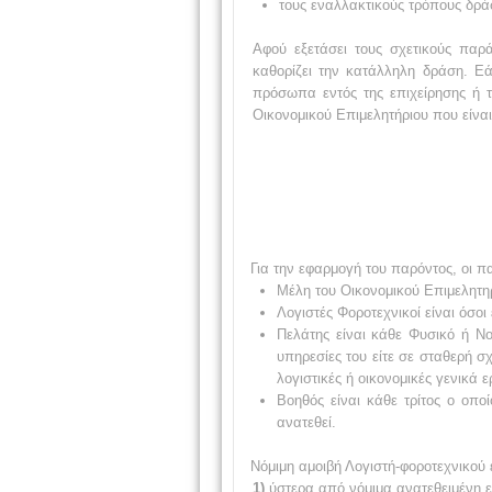
τους εναλλακτικούς τρόπους δρά
Αφού εξετάσει τους σχετικούς παρ
καθορίζει την κατάλληλη δράση. Εά
πρόσωπα εντός της επιχείρησης ή τ
Οικονομικού Επιμελητήριου που είνα
Για την εφαρμογή του παρόντος, οι π
Μέλη του Οικονομικού Επιμελητηρί
Λογιστές Φοροτεχνικοί είναι όσοι
Πελάτης είναι κάθε Φυσικό ή Ν
υπηρεσίες του είτε σε σταθερή σ
λογιστικές ή οικονομικές γενικά
Βοηθός είναι κάθε τρίτος ο οπο
ανατεθεί.
Νόμιμη αμοιβή Λογιστή-φοροτεχνικού 
1)
ύστερα από νόμιμα ανατεθειμένη 