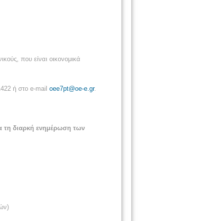
ικούς, που είναι οικονομικά
422 ή στο e-mail
oee7pt@oe-e.gr
.
α τη διαρκή ενημέρωση των
ών)