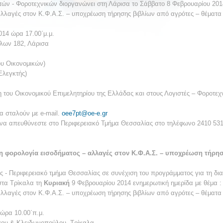
τών - Φοροτεχνικών διοργανώνει στη Λάρισα το Σάββατο 8 Φεβρουαρίου 2014
αλλαγές στον Κ.Φ.Α.Σ. – υποχρέωση τήρησης βιβλίων από αγρότες – θέματ
14 ώρα 17.00΄μ.μ.
λων 182, Λάρισα
υ Οικονομικών)
Ελεγκτής)
η του Οικονομικού Επιμελητηρίου της Ελλάδας και στους Λογιστές – Φοροτεχν
α σταλούν με e-mail.
oee7pt@oe-e.gr
 να απευθύνεστε στο Περιφερειακό Τμήμα Θεσσαλίας στο τηλέφωνο 2410 531
τη φορολογία εισοδήματος – αλλαγές στον Κ.Φ.Α.Σ. – υποχρέωση τήρησ
ς - Περιφερειακό τμήμα Θεσσαλίας σε συνέχιση του προγράμματος για τη δι
στα Τρίκαλα τη
Κυριακή
9 Φεβρουαρίου 2014 ενημερωτική ημερίδα με θέμα :
αλλαγές στον Κ.Φ.Α.Σ. – υποχρέωση τήρησης βιβλίων από αγρότες – θέματ
ώρα 10.00΄π.μ.
υ & Κλειδωνοπούλου, Τρίκαλα