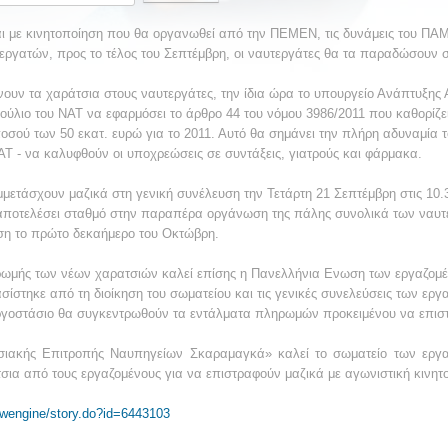
 με κινητοποίηση που θα οργανωθεί από την ΠΕΜΕΝ, τις δυνάμεις του ΠΑΜΕ
εργατών, προς το τέλος του Σεπτέμβρη, οι ναυτεργάτες θα τα παραδώσουν 
ν τα χαράτσια στους ναυτεργάτες, την ίδια ώρα το υπουργείο Ανάπτυξης Α
βούλιο του ΝΑΤ να εφαρμόσει το άρθρο 44 του νόμου 3986/2011 που καθορίζ
οσού των 50 εκατ. ευρώ για το 2011. Αυτό θα σημάνει την πλήρη αδυναμία 
 - να καλυφθούν οι υποχρεώσεις σε συντάξεις, γιατρούς και φάρμακα.
ετάσχουν μαζικά στη γενική συνέλευση την Τετάρτη 21 Σεπτέμβρη στις 10.3
αποτελέσει σταθμό στην παραπέρα οργάνωση της πάλης συνολικά των ναυτ
ηση το πρώτο δεκαήμερο του Οκτώβρη.
ρωμής των νέων χαρατσιών καλεί επίσης η Πανελλήνια Ενωση των εργαζομ
τηκε από τη διοίκηση του σωματείου και τις γενικές συνελεύσεις των εργ
εργοστάσιο θα συγκεντρωθούν τα εντάλματα πληρωμών προκειμένου να επισ
σιακής Επιτροπής Ναυπηγείων Σκαραμαγκά» καλεί το σωματείο των εργα
ια από τους εργαζομένους για να επιστραφούν μαζικά με αγωνιστική κινητ
wwengine/story.do?id=6443103