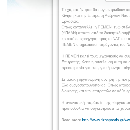
Τα χαρατσόχαρτα θα συγκεντρωθούν και
Κίνηση και την Επιτροπή Ανέργων Ναυτ
Εργασίας.
Οπως καταγγέλλει η ΠΕΜΕΝ, ενώ στέλνου
(ΥΠΑΑΝ) απαιτεί από το διοικητικό συμ
κρατική επιχορήγηση προς το ΝΑΤ του π
ΠΕΜΕΝ υπηρεσιακοί παράγοντες του ΝΑΤ
Η ΠΕΜΕΝ καλεί τους μηχανικούς να συμμ
Επιτροπής, ώστε η συνέλευση αυτή να 
προετοιμασία για απεργιακή κινητοποί
Σε μαζική οργανωμένη άρνηση της πλη
Ελαιουργοσαπουνοποιίας. Οπως αποφασίσ
διοίκησης και των επιτροπών σε κάθε 
Η αγωνιστική παράταξη της «Εργοστα
πρωτοβουλία να συγκεντρώσει τα χαράτσ
Read more
http://www.rizospastis.gr/w