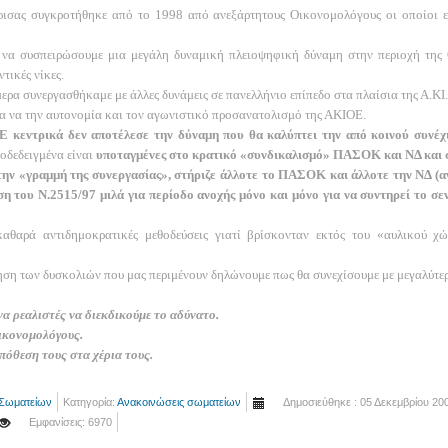
σας συγκροτήθηκε από το 1998 από ανεξάρτητους Οικονομολόγους οι οποίοι ε
να συσπειρώσουμε μια μεγάλη δυναμική πλειοψηφική δύναμη στην περιοχή της
τικές νίκες.
ερα συνεργασθήκαμε με άλλες δυνάμεις σε πανελλήνιο επίπεδο στα πλαίσια της Α.ΚΙ
ια να την αυτονομία και τον αγωνιστικό προσανατολισμό της ΑΚΙΟΕ.
 κεντρικά δεν αποτέλεσε την δύναμη που θα καλύπτει την από κοινού συνέχ
οδεδειγμένα είναι
υποταγμένες στο κρατικό «συνδικαλισμό» ΠΑΣΟΚ και ΝΔ και 
 την «γραμμή της συνεργασίας», στήριζε άλλοτε το ΠΑΣΟΚ και άλλοτε την ΝΔ (α
η του Ν.2515/97 μιλά για περίοδο ανοχής μόνο και μόνο για να συντηρεί το σε
αθαρά αντιδημοκρατικές μεθοδεύσεις γιατί βρίσκονταν εκτός του «αυλικού
ση των δυσκολιών που μας περιμένουν δηλώνουμε πως θα συνεχίσουμε με μεγαλύτερ
α ρεαλιστές να διεκδικούμε το αδύνατο.
ικονομολόγους.
πόθεση τους στα χέρια τους.
 Σωματείων
Κατηγορία:
Ανακοινώσεις σωματείων
Δημοσιεύθηκε : 05 Δεκεμβρίου 20
Εμφανίσεις: 6970