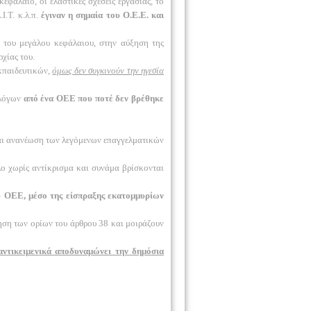
εφάλαιο, οι ελαστικές σχέσεις εργασίας, το
.Τ. κ.λ.π.
έγιναν η σημαία του Ο.Ε.Ε. και
του μεγάλου κεφάλαιου, στην αύξηση της
χίας του.
κπαιδευτικών,
όμως δεν συγκινούν την ηγεσία
ολόγων
από ένα ΟΕΕ που ποτέ δεν βρέθηκε
και ανανέωση των λεγόμενων επαγγελματικών
λο χωρίς αντίκρισμα και συνάμα βρίσκονται
υ ΟΕΕ, μέσο της είσπραξης εκατομμυρίων
ηση των ορίων του άρθρου 38 και μοιράζουν
αντικειμενικά αποδυναμώνει την δημόσια