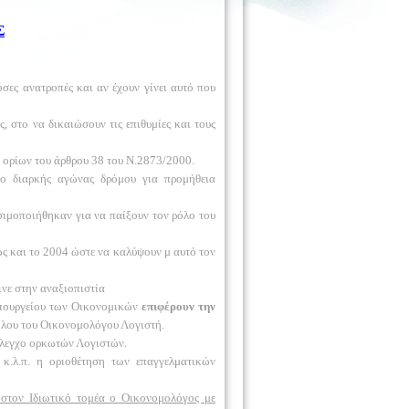
Σ
όσες ανατροπές και αν έχουν γίνει αυτό που
 στο να δικαιώσουν τις επιθυμίες και τους
 ορίων του άρθρου 38 του Ν.2873/2000.
 ο διαρκής αγώνας δρόμου για προμήθεια
σιμοποιήθηκαν για να παίξουν τον ρόλο του
ως και το 2004 ώστε να καλύψουν μ αυτό τον
νε στην αναξιοπιστία
Υπουργείου των Οικονομικών
επιφέρουν την
ρόλου του Οικονομολόγου Λογιστή.
 έλεγχο ορκωτών Λογιστών.
 κ.λ.π. η οριοθέτηση των επαγγελματικών
στον Ιδιωτικό τομέα ο Οικονομολόγος με