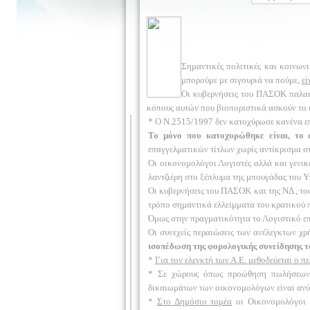
Σημαντικές πολιτικές και κοινωνι
μπορούμε με σιγουριά να πούμε,
εί
Οι κυβερνήσεις του ΠΑΣΟΚ παλαιό
κόπους αυτών που βιοποριστικά ασκούν το
* Ο Ν.2515/1997 δεν κατοχύρωσε κανένα επ
Το μόνο που κατοχυρώθηκε είναι, το 
επαγγελματικών τίτλων χωρίς αντίκρισμα σ
Οι οικονομολόγοι Λογιστές αλλά και γενικ
λαντζιέρη στο ξέπλυμα της μπουγάδας του 
Οι κυβερνήσεις του ΠΑΣΟΚ και της ΝΔ , του
τρόπο σημαντικά ελλείμματα του κρατικού
Όμως στην πραγματικότητα το Λογιστικό επ
Οι συνεχείς περαιώσεις των ανέλεγκτων 
ισοπέδωση της φορολογικής συνείδησης 
*
Για τον ελεγκτή των Α.Ε. μεθοδεύεται ο 
* Σε χώρους όπως προώθηση πωλήσεων, χ
δικαιωμάτων των οικονομολόγων είναι ανύ
*
Στο Δημόσιο τομέα
οι Οικονομολόγοι 