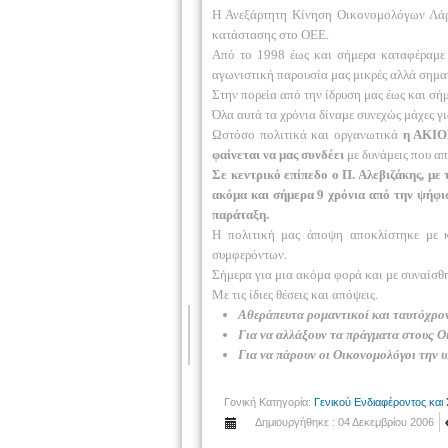
Η Ανεξάρτητη Κίνηση Οικονομολόγων Λάρι
κατάστασης στο ΟΕΕ.
Από το 1998 έως και σήμερα καταφέραμε 
αγωνιστική παρουσία μας μικρές αλλά σημαν
Στην πορεία από την ίδρυση μας έως και σήμ
Όλα αυτά τα χρόνια δίναμε συνεχώς μάχες γ
Ωστόσο πολιτικά και οργανωτικά
η ΑΚΙΟΕ
φαίνεται να μας συνδέει
με δυνάμεις που απ
Σε κεντρικό επίπεδο ο Π. Αλεβιζάκης, με
ακόμα και σήμερα 9 χρόνια από την ψήφισ
παράταξη.
Η πολιτική μας άποψη αποκλίστηκε με κ
συμφερόντων.
Σήμερα για μια ακόμα φορά και με συναίσθη
Με τις ίδιες θέσεις και απόψεις.
Αθεράπευτα ρομαντικοί και ταυτόχρον
Για να αλλάξουν τα πράγματα στους Ο
Για να πάρουν οι Οικονομολόγοι την υ
Γονική Κατηγορία:
Γενικού Ενδιαφέροντος και
Δημιουργήθηκε : 04 Δεκεμβρίου 2006