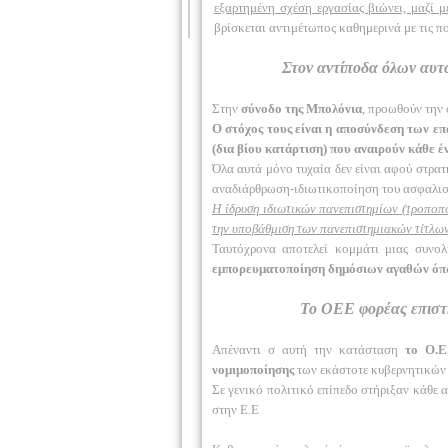
εξαρτημένη σχέση εργασίας βιώνει, μαζί
βρίσκεται αντιμέτωπος καθημερινά με τις πολ
Στον αντίποδα όλων αυτ
Στην
σύνοδο της Μπολόνια
, προωθούν την
Ο στόχος τους είναι η αποσύνδεση των ε
(δια βίου κατάρτιση) που αναιρούν κάθε έ
Όλα αυτά μόνο τυχαία δεν είναι αφού στρατ
αναδιάρθρωση-ιδιωτικοποίηση του ασφαλιστ
Η ίδρυση ιδιωτικών πανεπιστημίων (τροποπ
την υποβάθμιση των πανεπιστημιακών τίτλων
Ταυτόχρονα αποτελεί κομμάτι μιας συνο
εμπορευματοποίηση δημόσιων αγαθών όπως 
Το ΟΕΕ φορέας επιστ
Απέναντι σ αυτή την κατάσταση
το Ο.Ε
νομιμοποίησης
των εκάστοτε κυβερνητικών
Σε γενικό πολιτικό επίπεδο στήριξαν κάθε 
στην Ε.Ε