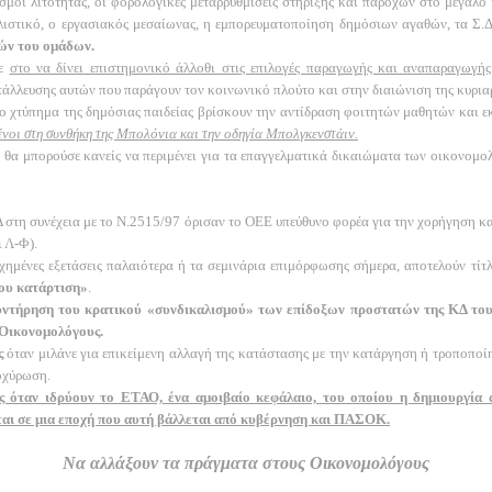
μοί λιτότητας, οι φορολογικές μεταρρυθμίσεις στήριξης και παροχών στο μεγάλο κ
στικό, ο εργασιακός μεσαίωνας, η εμπορευματοποίηση δημόσιων αγαθών, τα Σ.Δ.Ι
ών του ομάδων.
κε
στο να δίνει επιστημονικό άλλοθι στις επιλογές παραγωγής και αναπαραγωγής
τάλλευσης αυτών που παράγουν τον κοινωνικό πλούτο και στην διαιώνιση της κυριαρ
ο χτύπημα της δημόσιας παιδείας βρίσκουν την αντίδραση φοιτητών μαθητών και ε
ένοι στη συνθήκη της Μπολόνια και την οδηγία Μπολγκενστάιν.
τι θα μπορούσε κανείς να περιμένει για τα επαγγελματικά δικαιώματα των οικονομ
στη συνέχεια με το Ν.2515/97 όρισαν το ΟΕΕ υπεύθυνο φορέα για την χορήγηση 
 Λ-Φ).
χημένες εξετάσεις παλαιότερα ή τα σεμινάρια επιμόρφωσης σήμερα, αποτελούν τίτ
ίου κατάρτιση»
.
συντήρηση του κρατικού «συνδικαλισμού» των επίδοξων προστατών της ΚΔ το
 Οικονομολόγους.
ς
όταν μιλάνε για επικείμενη αλλαγή της κατάστασης με την κατάργηση ή τροποποί
οχύρωση.
ές όταν ιδρύουν το ΕΤΑΟ, ένα αμοιβαίο κεφάλαιο, του οποίου η δημιουργία 
ται σε μια εποχή που αυτή βάλλεται από κυβέρνηση και ΠΑΣΟΚ.
Να αλλάξουν τα πράγματα στους Οικονομολόγους