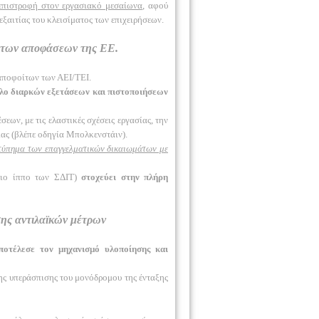
 επιστροφή στον εργασιακό μεσαίωνα
, αφού
 εξαιτίας του κλεισίματος των επιχειρήσεων.
η των αποφάσεων της ΕΕ.
αποφοίτων των ΑΕΙ/ΤΕΙ.
κλο διαρκών εξετάσεων και πιστοποιήσεων
ων, με τις ελαστικές σχέσεις εργασίας, την
ας (βλέπε οδηγία Μπολκενστάιν).
χτύπημα των επαγγελματικών δικαιωμάτων με
ρειο ίππο των ΣΔΙΤ)
στοχεύει στην πλήρη
ης αντιλαϊκών μέτρων
ποτέλεσε τον μηχανισμό υλοποίησης και
της υπεράσπισης του μονόδρομου της ένταξης