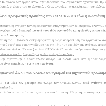
 με το σύνολο των εργαζομένων, την ισοπέδωση των εργασιακών σχέσεων και την
ιτικές της λιτότητας, τις ελαστικές σχέσεις εργασίας, την ανεργία, και τις απολύσεις
ών οι πραγματικές προθέσεις των ΠΑΣΟΚ & ΝΔ είναι η υλοποίησ
 ουσιαστική αναίρεση των εργασιακών και επαγγελματικών δικαιωμάτων όλων των 
παγγελματικών δικαιωμάτων από τους τίτλους σπουδών και η είσοδος σε ένα κύ
ννοια δικαιώματος.
ηγική της ΕΕ (Νεοφιλελευθερισμός) είναι η πλήρη απορρύθμιση των εργασιακών σχέσε
ικού συστήματος και την εξίσωση προς τα κάτω των αμοιβών και συνθηκών εργασί
οίηση του άρθρου16), κοινή επιλογή ΠΑΣΟΚ & ΝΔ, εντείνει ακόμη περισσότερο το 
 σπουδών και το χτύπημα της Δημόσιας & δωρεάν παιδείας.
λικής στρατηγικής η οποία άλλοτε φανερά και άλλοτε καλυμμένα (με τον δού
είναι η παιδεία, η υγεία και η πρόνοια.
ημονικού άλλοθι του Νεοφιλελευθερισμού και μηχανισμός προώθησ
.Ε. όχι μόνο δεν βρέθηκε
στο πλευρό των Οικονομολόγων
αλλά αντίθετα α
 επιλογών.
αντιλαϊκό μέτρο στο όνομα της ανταγωνιστικότητας της Ελληνικής οικονομίας και 