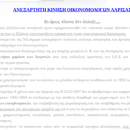
ΑΝΕΞΑΡΤΗΤΗ ΚΙΝΗΣΗ ΟΙΚΟΝΟΜΟΛΟΓΩΝ ΛΑΡΙΣΑ
Κι όμως τίποτα δεν άλλαξε,,,,
κές εξελίξεις και ανατροπές έχουν πραγματοποιηθεί τον τελευταίο καιρό. Ωστόσο 
ναι πως οι Έλληνες οικονομολόγοι παραμένουν χωρίς επαγγελματικά δικαιώματα.
τερα και της ΝΔ σήμερα καταγράφουν πολιτικές επιλογές αδιαφορίας και άρνησης,
 επάγγελμα του Οικονομολόγου.
αγγελματικό δικαίωμα λόγω της μη ύπαρξης μητρώου Λ. Φ. και της διατήρησης των
ετήσιο χαράτσι των Λογιστών
από τους επίδοξους προστάτες του Ο.Ε.Ε και
την αγορά εργασίας.
ότερα οι απασχολούμενοι στο χώρο του Λογιστικού επαγγέλματος, στην πράξη χρη
Υπ. των Οικονομικών.
ς χρησιμοποίησαν για να κλείσουν οι χιλιάδες ανέλεγκτες υποθέσεις από το 1992 έ
 προϋπολογισμού.
άγγελμα 9 χρόνια από την ψήφιση του Ν.2515/1997 δεν αναβαθμίστηκε και παρέμει
χρήσεων 1992-2004 σε συνδυασμό με την ασύδοτη διαφθορά των μηχανισμών του 
των επιτηδευματιών
, την επιβράβευση της φοροδιαφυγής και την υποβάθμιση του 
περιορισμός της υποχρέωσης ύπαρξης του
μόνο για τις επιχειρήσεις που υπάγονται σε
ρηματιστηριακές συναλλαγές, μελέτες επενδύσεων, ασφαλιστικές επιχειρήσεις
παρκτη.
συνεχίζουν να ασφυκτιούν κάτω από τα κομματικά κριτήρια αξιολόγησης,
ενώ 