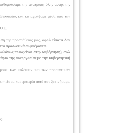
πιθυμούσαμε την ανατροπή όλης αυτής της
 Θεσσαλίας και καταγράψαμε μέσα από την
.Ο.Ε.
ιση
της προσπάθειας μας,
αφού τίποτα δεν
στα προσωπικά συμφέροντα.
ναλόγως ποιος είναι στην κυβέρνηση), ενώ
νάριο της συνεργασίας με την κυβερνητική
 χώρου» των κολάκων και των προσωπικών
ο πείσμα και εμπειρία αυτό που ξεκινήσαμε.
06