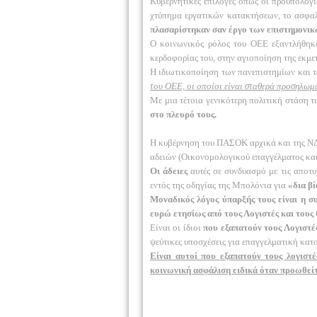
Κυβερνητικές επιλογές όπως οι προϋπολογισ
χτύπημα εργατικών κατακτήσεων, το ασφαλι
πλασαρίστηκαν σαν έργο των επιστημονικ
Ο κοινωνικός ρόλος του ΟΕΕ εξαντλήθη
κερδοφορίας του, στην αγιοποίηση της εκμε
Η ιδιωτικοποίηση των πανεπιστημίων και τ
του ΟΕΕ, οι οποίοι είναι σταθερά προσηλωμ
Με μια τέτοια γενικότερη πολιτική στάση 
στο πλευρό τους.
Η κυβέρνηση του ΠΑΣΟΚ αρχικά και της ΝΔ 
αδειών (Οικονομολογικού επαγγέλματος και
Οι άδειες
αυτές σε συνδυασμό με τις αποτυ
εντός της οδηγίας της Μπολόνια για
«δια β
Μοναδικός λόγος ύπαρξής τους είναι η 
ευρώ ετησίως από τους Λογιστές και τους
Είναι οι ίδιοι
που εξαπατούν τους Λογιστέ
ψεύτικες υποσχέσεις για επαγγελματική κατ
Είναι αυτοί που εξαπατούν τους λογιστ
κοινωνική ασφάλιση ειδικά όταν προωθεί