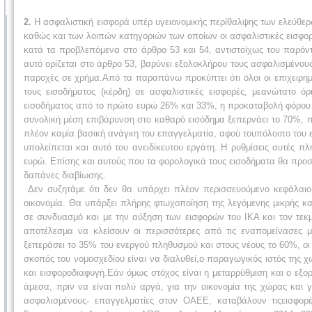
2.
Η ασφαλιστική εισφορά υπέρ υγειονομικής περίθαλψης των ελεύθ
καθώς και των λοιπών κατηγοριών των οποίων οι ασφαλιστικές εισφο
κατά τα προβλεπόμενα στο άρθρο 53 και 54, αντιστοίχως του παρόντ
αυτό ορίζεται στο άρθρο 53, βαρύνει εξολοκλήρου τους ασφαλισμένου
παροχές σε χρήμα.Από τα παραπάνω προκύπτει ότι όλοι οι επιχειρημ
τους εισοδήματος (κέρδη) σε ασφαλιστικές εισφορές, μεανώτατο 
εισοδήματος από το πρώτο ευρώ 26% και 33%, η προκαταβολή φόρου 
συνολική μέση επιβάρυνση στο καθαρό εισόδημα ξεπερνάει το 70%, π
πλέον καμία βασική ανάγκη του επαγγελματία, αφού τουπόλοιπο του ε
υπολείπεται και αυτό του ανειδίκευτου εργάτη. Η ρυθμίσεις αυτές π
ευρώ. Επίσης και αυτούς που τα φορολογικά τους εισοδήματα θα προσδι
δαπάνες διαβίωσης.
Δεν συζητάμε ότι δεν θα υπάρχει πλέον περισσευούμενο κεφάλαιο
οικονομία. Θα υπάρξει πλήρης φτωχοποίηση της λεγόμενης μικρής κα
σε συνδυασμό και με την αύξηση των εισφορών του ΙΚΑ και τον τεκ
αποτέλεσμα να κλείσουν οι περισσότερες από τις εναπομείνασες μ
ξεπεράσει το 35% του ενεργού πληθυσμού και στους νέους το 60%, οι
σκοπός του νομοσχεδίου είναι να διαλυθεί,ο παραγωγικός ιστός της χώ
και εισφοροδιαφυγή.Εάν όμως στόχος είναι η μεταρρύθμιση και ο εξ
άμεσα, πριν να είναι πολύ αργά, για την οικονομία της χώρας και 
ασφαλισμένους- επαγγελματίες στον ΟΑΕΕ, καταβάλουν τιςεισφο