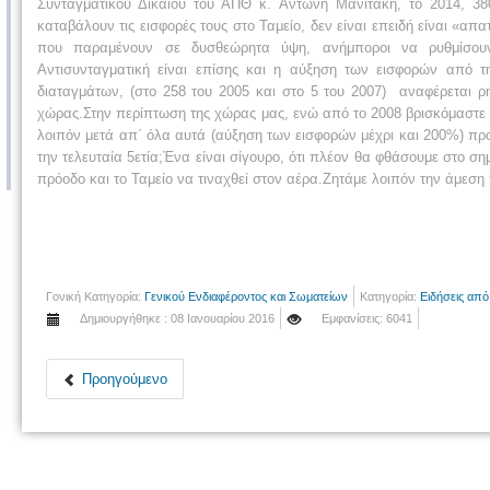
Συνταγματικού Δικαίου του ΑΠΘ κ. Αντώνη Μανιτάκη, το 2014, 38
καταβάλουν τις εισφορές τους στο Ταμείο, δεν είναι επειδή είναι «
που παραμένουν σε δυσθεώρητα ύψη, ανήμποροι να ρυθμίσουν 
Αντισυνταγματική είναι επίσης και η αύξηση των εισφορών από 
διαταγμάτων, (στο 258 του 2005 και στο 5 του 2007) αναφέρεται 
χώρας.Στην περίπτωση της χώρας μας, ενώ από το 2008 βρισκόμαστε
λοιπόν μετά απ΄ όλα αυτά (αύξηση των εισφορών μέχρι και 200%) π
την τελευταία 5ετία;Ένα είναι σίγουρο, ότι πλέον θα φθάσουμε στο σ
πρόοδο και το Ταμείο να τιναχθεί στον αέρα.Ζητάμε λοιπόν την άμεσ
Γονική Κατηγορία:
Γενικού Ενδιαφέροντος και Σωματείων
Κατηγορία:
Ειδήσεις απ
Δημιουργήθηκε : 08 Ιανουαρίου 2016
Εμφανίσεις: 6041
Προηγούμενο