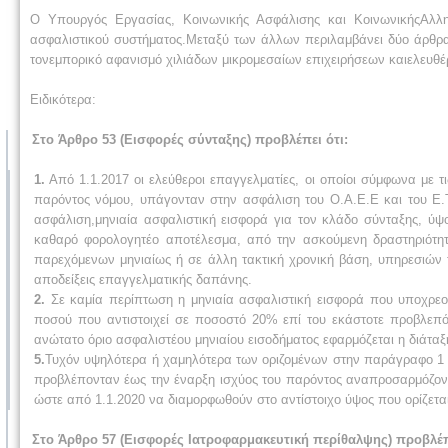
Ο Υπουργός Εργασίας, Κοινωνικής Ασφάλισης και ΚοινωνικήςΑλλη
ασφαλιστικού συστήματος.Μεταξύ των άλλων περιλαμβάνει δύο άρθρα
τονεμπορικό αφανισμό χιλιάδων μικρομεσαίων επιχειρήσεων καιελευθ
Ειδικότερα
:
Στο Άρθρο 53 (Εισφορές σύνταξης) προβλέπει ότι
:
1.
Από 1.1.2017 οι ελεύθεροι επαγγελματίες, οι οποίοι σύμφωνα με τις
παρόντος νόμου, υπάγονταν στην ασφάλιση του Ο.Α.Ε.Ε και του Ε.
ασφάλιση,μηνιαία ασφαλιστική εισφορά για τον κλάδο σύνταξης, ύψο
καθαρό φορολογητέο αποτέλεσμα, από την ασκούμενη δραστηριότητ
παρεχόμενων μηνιαίως ή σε άλλη τακτική χρονική βάση, υπηρεσιών το
αποδείξεις επαγγελματικής δαπάνης.
2.
Σε καμία περίπτωση η μηνιαία ασφαλιστική εισφορά που υποχρεού
ποσού που αντιστοιχεί σε ποσοστό 20% επί του εκάστοτε προβλεπ
ανώτατο όριο ασφαλιστέου μηνιαίου εισοδήματος εφαρμόζεται η διάταξ
5.
Τυχόν υψηλότερα ή χαμηλότερα των οριζομένων στην παράγραφο 1
προβλέπονταν έως την έναρξη ισχύος του παρόντος αναπροσαρμόζοντα
ώστε από 1.1.2020 να διαμορφωθούν στο αντίστοιχο ύψος που ορίζετ
Στο Άρθρο 57 (Εισφορές Ιατροφαρμακευτική περίθαλψης) προβλέπ