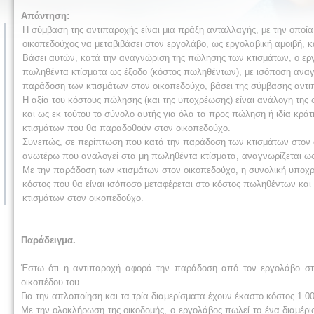
Απάντηση:
Η σύμβαση της αντιπαροχής είναι μια πράξη ανταλλαγής, με την οποί
οικοπεδούχος να μεταβιβάσει στον εργολάβο, ως εργολαβική αμοιβή, κ
Βάσει αυτών, κατά την αναγνώριση της πώλησης των κτισμάτων, ο εργ
πωληθέντα κτίσματα ως έξοδο (κόστος πωληθέντων), με ισόποση ανα
παράδοση των κτισμάτων στον οικοπεδούχο, βάσει της σύμβασης αντι
Η αξία του κόστους πώλησης (και της υποχρέωσης) είναι ανάλογη της
και ως εκ τούτου το σύνολο αυτής για όλα τα προς πώληση ή ιδία κρά
κτισμάτων που θα παραδοθούν στον οικοπεδούχο.
Συνεπώς, σε περίπτωση που κατά την παράδοση των κτισμάτων στον οι
ανωτέρω που αναλογεί στα μη πωληθέντα κτίσματα, αναγνωρίζεται ως
Με την παράδοση των κτισμάτων στον οικοπεδούχο, η συνολική υποχρ
κόστος που θα είναι ισόποσο μεταφέρεται στο κόστος πωληθέντων και
κτισμάτων στον οικοπεδούχο.
Παράδειγμα.
Έστω ότι η αντιπαροχή αφορά την παράδοση από τον εργολάβο στο
οικοπέδου του.
Για την απλοποίηση και τα τρία διαμερίσματα έχουν έκαστο κόστος 1.00
Με την ολοκλήρωση της οικοδομής, ο εργολάβος πωλεί το ένα διαμέρι