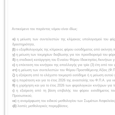
Αντικείμενο του παρόντος νόμου είναι ιδίως:
α)
η μείωση των συντελεστών της κλίμακας υπολογισμού του φόρ
δραστηριότητα,
β)
ο εξορθολογισμός της κλίμακας φόρου εισοδήματος από ακίνητη π
γ)
η μείωση των τεκμηρίων διαβίωσης για τον προσδιορισμό του φόρ
δ)
η σταδιακή κατάργηση του Ενιαίου Φόρου Ιδιοκτησίας Ακινήτων για
ε)
η επέκταση του κινήτρου της απαλλαγής για τρία (3) έτη από τον
στ)
η μείωση των συντελεστών του Φόρου Προστιθέμενης Αξίας (Φ.Π.Α
ζ)
η εξαίρεση από το ελάχιστο τεκμαρτό εισόδημα ή η μείωση αυτού γ
η)
η παράταση και για το έτος 2026 της αναστολής του Φ.Π.Α. για ν
θ)
η χορήγηση και για το έτος 2026 των φορολογικών κινήτρων για
ι)
η εξαίρεση από τη βάση επιβολής του φόρου εισοδήματος του
Προσωπικού,
ια
) η αναμόρφωση του ειδικού μισθολογίου των Σωμάτων Ασφαλείας
ιβ)
λοιπές μισθολογικές παρεμβάσεις.