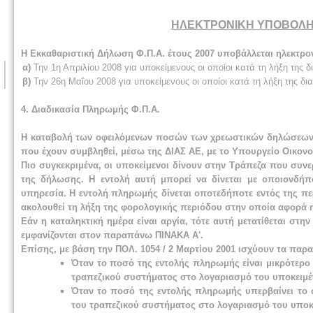
ΗΛΕΚΤΡΟΝΙΚΗ ΥΠΟΒΟΛΗ 
Η Εκκαθαριστική Δήλωση Φ.Π.Α. έτους 2007 υποβάλλεται ηλεκτρον
α)
Την 1η Απριλίου 2008 για υποκείμενους οι οποίοι κατά τη λήξη της δι
β)
Την 26η Μαΐου 2008 για υποκείμενους οι οποίοι κατά τη λήξη της δια
4. Διαδικασία Πληρωμής Φ.Π.Α.
Η καταβολή των οφειλόμενων ποσών των χρεωστικών δηλώσεων 
που έχουν συμβληθεί, μέσω της ΔΙΑΣ ΑΕ, με το Υπουργείο Οικονο
Πιο συγκεκριμένα, οι υποκείμενοι δίνουν στην Τράπεζα που σ
της δήλωσης. Η εντολή αυτή μπορεί να δίνεται με οποιονδήπο
υπηρεσία. Η εντολή πληρωμής δίνεται οποτεδήποτε εντός της π
ακολουθεί τη λήξη της φορολογικής περιόδου στην οποία αφορά 
Εάν η καταληκτική ημέρα είναι αργία, τότε αυτή μετατίθεται 
εμφανίζονται στον παραπάνω ΠΙΝΑΚΑ Α'.
Επίσης, με βάση την ΠΟΛ. 1054 / 2 Μαρτίου 2001 ισχύουν τα παρα
Όταν το ποσό της εντολής πληρωμής είναι μικρότερο
τραπεζικού συστήματος στο λογαριασμό του υποκειμέ
Όταν το ποσό της εντολής πληρωμής υπερβαίνει το ο
του τραπεζικού συστήματος στο λογαριασμό του υποκ