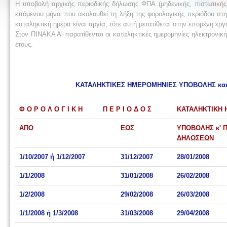
Η υποβολή αρχικής περιοδικής δήλωσης ΦΠΑ (μηδενικής, πιστωτικής 
επόμενου μήνα που ακολουθεί τη λήξη της φορολογικής περιόδου στ
καταληκτική ημέρα είναι αργία, τότε αυτή μετατίθεται στην επομένη ερ
Στον ΠΙΝΑΚΑ Α' παρατίθενται οι καταληκτικές ημερομηνίες ηλεκτρονι
έτους.
ΚΑΤΑΛΗΚΤΙΚΕΣ ΗΜΕΡΟΜΗΝΙΕΣ ΥΠΟΒΟΛΗΣ και Π
Φ Ο Ρ Ο Λ Ο Γ Ι Κ Η Π Ε Ρ Ι Ο Δ Ο Σ
ΚΑΤΑΛΗΚΤΙΚΗ
ΑΠΟ
ΕΩΣ
ΥΠΟΒΟΛΗΣ κ' 
ΔΗΛΩΣΕΩΝ
1/10/2007 ή 1/12/2007
31/12/2007
28/01/2008
1/1/2008
31/01/2008
26/02/2008
1/2/2008
29/02/2008
26/03/2008
1/1/2008 ή 1/3/2008
31/03/2008
29/04/2008