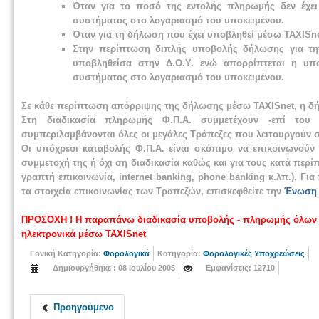
Όταν για το ποσό της εντολής πληρωμής δεν έχει
συστήματος στο λογαριασμό του υποκειμένου.
Όταν για τη δήλωση που έχει υποβληθεί μέσω TAXISne
Στην περίπτωση διπλής υποβολής δήλωσης για την 
υποβληθείσα στην Δ.Ο.Υ. ενώ απορρίπτεται η υπο
συστήματος στο λογαριασμό του υποκειμένου.
Σε κάθε περίπτωση απόρριψης της δήλωσης μέσω TAXISnet, η δ
Στη διαδικασία πληρωμής Φ.Π.Α. συμμετέχουν -επί του π
συμπεριλαμβάνονται όλες οι μεγάλες Τράπεζες που λειτουργούν σ
Οι υπόχρεοι καταβολής Φ.Π.Α. είναι σκόπιμο να επικοινωνούν 
συμμετοχή της ή όχι ση διαδικασία καθώς και για τους κατά π
γραπτή επικοινωνία, internet banking, phone banking κ.λπ.). Γ
τα στοιχεία επικοινωνίας των Τραπεζών, επισκεφθείτε την
Ένωση 
ΠΡΟΣΟΧΗ ! Η παραπάνω διαδικασία υποβολής - πληρωμής όλων 
ηλεκτρονικά μέσω TAXISnet
Γονική Κατηγορία:
Φορολογικά
Κατηγορία:
Φορολογικές Υποχρεώσεις
Δημιουργήθηκε : 08 Ιουλίου 2005
Εμφανίσεις: 12710
Προηγούμενο