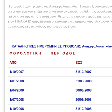
Η υποβολή των Τριμηνιαίων Ανακεφαλαιωτικών Πινάκων Ενδοκοινοτικ
μέχρι την 26η του επόμενου μήνα που ακολουθεί τη λήξη της φορολογι
ημέρα είναι αργία, τότε αυτή μετατίθεται στην επομένη εργάσιμη ημέρα.
Στον ΠΙΝΑΚΑ Β' παρατίθενται οι καταληκτικές ημερομηνίες ηλεκτρον
τις φορολογικές περιόδους του τρέχοντος έτους.
ΚΑΤΑΛΗΚΤΙΚΕΣ ΗΜΕΡΟΜΗΝΙΕΣ ΥΠΟΒΟΛΗΣ Ανακεφαλαιωτικών Πι
Φ Ο Ρ Ο Λ Ο Γ Ι Κ Η Π Ε Ρ Ι Ο Δ Ο Σ
ΑΠΟ
ΕΩΣ
1/10/2007
31/12/2007
1/01/2008
31/03/2008
1/04/2008
30/06/2008
1/07/2008
30/09/2008
1/10/2008
31/12/2008