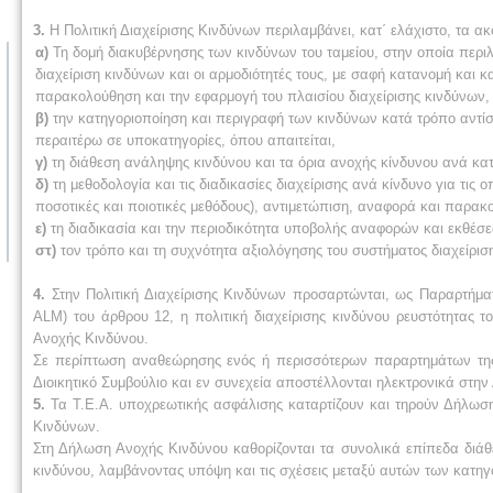
3.
Η Πολιτική Διαχείρισης Κινδύνων περιλαμβάνει, κατ΄ ελάχιστο, τα α
α)
Τη δομή διακυβέρνησης των κινδύνων του ταμείου, στην οποία περι
διαχείριση κινδύνων και οι αρμοδιότητές τους, με σαφή κατανομή και
παρακολούθηση και την εφαρμογή του πλαισίου διαχείρισης κινδύνων,
β)
την κατηγοριοποίηση και περιγραφή των κινδύνων κατά τρόπο αντίσ
περαιτέρω σε υποκατηγορίες, όπου απαιτείται,
γ)
τη διάθεση ανάληψης κινδύνου και τα όρια ανοχής κίνδυνου ανά κατ
δ)
τη μεθοδολογία και τις διαδικασίες διαχείρισης ανά κίνδυνο για τις
ποσοτικές και ποιοτικές μεθόδους), αντιμετώπιση, αναφορά και παρα
ε)
τη διαδικασία και την περιοδικότητα υποβολής αναφορών και εκθέσε
στ)
τον τρόπο και τη συχνότητα αξιολόγησης του συστήματος διαχείρισ
4.
Στην Πολιτική Διαχείρισης Κινδύνων προσαρτώνται, ως Παραρτήματα
ALM) του άρθρου 12, η πολιτική διαχείρισης κινδύνου ρευστότητας 
Ανοχής Κινδύνου.
Σε περίπτωση αναθεώρησης ενός ή περισσότερων παραρτημάτων της 
Διοικητικό Συμβούλιο και εν συνεχεία αποστέλλονται ηλεκτρονικά στη
5.
Τα Τ.Ε.Α. υποχρεωτικής ασφάλισης καταρτίζουν και τηρούν Δήλωση
Κινδύνων.
Στη Δήλωση Ανοχής Κινδύνου καθορίζονται τα συνολικά επίπεδα διάθ
κινδύνου, λαμβάνοντας υπόψη και τις σχέσεις μεταξύ αυτών των κατηγ