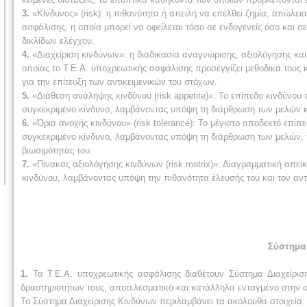
3.
«Κίνδυνος» (risk): η πιθανότητα ή απειλή να επέλθει ζημία, απώλεια
ασφάλισης, η οποία μπορεί να οφείλεται τόσο σε ενδογενείς όσο και 
δικλίδων ελέγχου.
4.
«Διαχείριση κινδύνων»: η διαδικασία αναγνώρισης, αξιολόγησης κ
οποίας το Τ.Ε.Α. υποχρεωτικής ασφάλισης προσεγγίζει μεθοδικά τους κ
για την επίτευξη των αντικειμενικών του στόχων.
5.
«Διάθεση ανάληψης κινδύνου (risk appetite)»: Το επίπεδο κινδύνου 
συγκεκριμένο κίνδυνο, λαμβάνοντας υπόψη τη διάρθρωση των μελών κα
6.
«Όρια ανοχής κινδύνου» (risk tolerance): Το μέγιστο αποδεκτό επί
συγκεκριμένο κίνδυνο, λαμβάνοντας υπόψη τη διάρθρωση των μελών, το
βιωσιμότητάς του.
7.
«Πίνακας αξιολόγησης κινδύνων (risk matrix)»: Διαγραμματική απει
κινδύνου, λαμβάνοντας υπόψη την πιθανότητα έλευσής του και τον αντ
Σύστημα 
1.
Τα Τ.Ε.Α. υποχρεωτικής ασφάλισης διαθέτουν Σύστημα Διαχείρι
δραστηριοτήτων τους, αποτελεσματικό και κατάλληλα ενταγμένο στην ο
Το Σύστημα Διαχείρισης Κινδύνων περιλαμβάνει τα ακόλουθα στοιχεία: