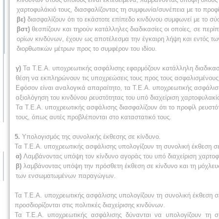
χαρτοφυλάκιό τους, διασφαλίζοντας τη συμφωνία/συνέπεια με το προφί
βε)
διασφαλίζουν ότι το εκάστοτε επίπεδο κινδύνου συμφωνεί με το σύ
βστ)
θεσπίζουν και τηρούν κατάλληλες διαδικασίες οι οποίες, σε π
ορίων κινδύνων, έχουν ως αποτέλεσμα την έγκαιρη λήψη και εντός τω
διορθωτικών μέτρων προς το συμφέρον του ιδίου.
γ)
Τα Τ.Ε.Α. υποχρεωτικής ασφάλισης εφαρμόζουν κατάλληλη διαδικασία
θέση να εκπληρώνουν τις υποχρεώσεις τους προς τους ασφαλισμένους
Εφόσον είναι αναλογικά απαραίτητο, τα Τ.Ε.Α. υποχρεωτικής ασφάλ
αξιολόγηση του κινδύνου ρευστότητας του υπό διαχείριση χαρτοφυλακίο
Τα Τ.Ε.Α. υποχρεωτικής ασφάλισης διασφαλίζουν ότι το προφίλ ρευστ
τους, όπως αυτές προβλέπονται στο καταστατικό τους.
5.
Υπολογισμός της συνολικής έκθεσης σε κίνδυνο.
Τα Τ.Ε.Α. υποχρεωτικής ασφάλισης υπολογίζουν τη συνολική έκθεση σ
α)
Λαμβάνοντας υπόψη τον κίνδυνο αγοράς του υπό διαχείριση χαρτοφ
β)
λαμβάνοντας υπόψη την πρόσθετη έκθεση σε κίνδυνο και τη μόχλ
των ενσωματωμένων παραγώγων.
Τα Τ.Ε.Α. υποχρεωτικής ασφάλισης υπολογίζουν τη συνολική έκθεση σ
προσδιορίζονται στις πολιτικές διαχείρισης κινδύνων.
Τα Τ.Ε.Α. υποχρεωτικής ασφάλισης δύνανται να υπολογίζουν τη σ