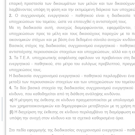
επαρκή προστασία των δικαιωμάτων των μελών και των δικαιούχων, 
λαμβάνοντας υπόψη τη φύση και την εκτιμώμενη διάρκεια των υποχρεώ
2.
Ο συγχρονισμός ενεργητικού - παθητικού είναι η διαδικασία 
υποχρεώσεων του ταμείου, ώστε να επιτευχθεί η αντιστοίχισή τους.
Με τη διαδικασία αυτή, συνεχώς διαμορφώνονται, εφαρμόζονται
υποχρεώσεων προς τα μέλη και τους δικαιούχους παροχών με τα περ
οικονομικών στόχων και με βάση ένα δεδομένο σύνολο ανοχών κινδύνο
Βασικός στόχος της διαδικασίας συγχρονισμού ενεργητικού - παθητικο
αντιστοίχισης περιουσιακών στοιχείων και υποχρεώσεων, αλλά και η ε
3.
Τα Τ.Ε.Α. υποχρεωτικής ασφάλισης οφείλουν να προβαίνουν στη δι
ενεργητικού - παθητικού, στο μέτρο του ευλόγως προβλεπτού, πραγμα
υποχρεώσεις τους.
Η διαδικασία συγχρονισμού ενεργητικού - παθητικού περιλαμβάνει έ
μεταξύ των περιουσιακών στοιχείων και των υποχρεώσεων του ταμείου 
4.
Τα δύο βασικά στοιχεία της διαδικασίας συγχρονισμού ενεργητικού 
κίνδυνο, που καθοδηγείται από τη διάθεση ανάληψης κινδύνου.
α)
Η μέτρηση της έκθεσης σε κίνδυνο πραγματοποιείται με υπολογισμό
των χρηματοοικονομικών και δημογραφικών μεταβλητών με τη χρήση π
β)
Η διαχείριση της έκθεσης σε κίνδυνο περιλαμβάνει τη διαμόρφωση κ
υπόψη την ανοχή στον κίνδυνο και τα σχετικά καθορισμένα όρια.
Στο πεδίο εφαρμογής της διαδικασίας συγχρονισμού ενεργητικού - πα