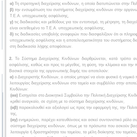
α)
Τη στρατηγική διαχείρισης κινδύνων, η οποία διατυπώνεται στην Πολ
β)
την ενσωμάτωση του συστήματος διαχείρισης κινδύνων στην οργανωτι
Τ.Ε.Α. υποχρεωτικής ασφάλισης,
γ)
τις διαδικασίες και μεθόδους για τον εντοπισμό, τη μέτρηση, τη δι
είναι εκτεθειμένο το Τ.Ε.Α. υποχρεωτικής ασφάλισης,
δ)
τις διαδικασίες υποβολής αναφορών που διασφαλίζουν ότι οι πληροφο
υποχρεωτικής ασφάλισης και η αποτελεσματικότητα του συστήματος δ
στη διαδικασία λήψης αποφάσεων.
2.
Το Σύστημα Διαχείρισης Κινδύνων διαρθρώνεται, κατά τρόπο αν
ασφάλισης, καθώς και προς το μέγεθος, τη φύση, την κλίμακα και την
Βασικά στοιχεία της οργανωτικής δομής του αποτελούν:
α)
ο Διαχειριστής Κινδύνων, ο οποίος μπορεί να είναι φυσικό ή νομικ
λειτουργίας διαχείρισης κινδύνων στο ταμείο και συμβάλλει στην αποτε
Κινδύνων:
(αα)
Εισηγείται στο Διοικητικό Συμβούλιο την Πολιτική Διαχείρισης Κιν
κριθεί αναγκαίο, σε σχέση με το σύστημα διαχείρισης κινδύνων,
(αβ)
παρακολουθεί και αξιολογεί ως προς την εφαρμογή της, την Πολιτι
της,
(αγ)
ενημερώνει, παρέχει κατευθύνσεις και ασκεί συντονιστικό ρόλο 
σύστημα διαχείρισης κινδύνων, όπως με τα πρόσωπα που ασκούν βασικ
λειτουργία ή δραστηριότητα του ταμείου, τα μέλη διοίκησης του ταμείο