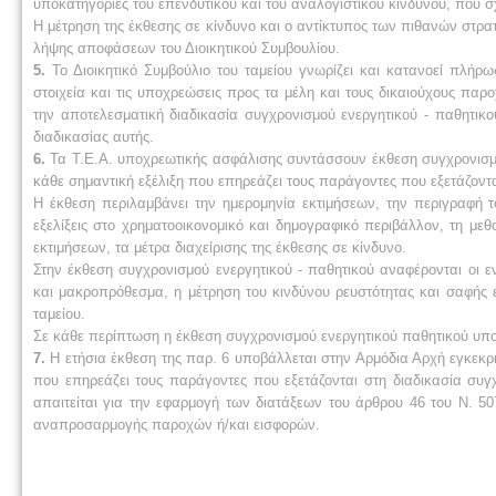
υποκατηγορίες του επενδυτικού και του αναλογιστικού κινδύνου, που σχ
Η μέτρηση της έκθεσης σε κίνδυνο και ο αντίκτυπος των πιθανών στρ
λήψης αποφάσεων του Διοικητικού Συμβουλίου.
5.
Το Διοικητικό Συμβούλιο του ταμείου γνωρίζει και κατανοεί πλήρω
στοιχεία και τις υποχρεώσεις προς τα μέλη και τους δικαιούχους παρο
την αποτελεσματική διαδικασία συγχρονισμού ενεργητικού - παθητικ
διαδικασίας αυτής.
6.
Τα Τ.Ε.Α. υποχρεωτικής ασφάλισης συντάσσουν έκθεση συγχρονισμο
κάθε σημαντική εξέλιξη που επηρεάζει τους παράγοντες που εξετάζοντα
Η έκθεση περιλαμβάνει την ημερομηνία εκτιμήσεων, την περιγραφή 
εξελίξεις στο χρηματοοικονομικό και δημογραφικό περιβάλλον, τη μ
εκτιμήσεων, τα μέτρα διαχείρισης της έκθεσης σε κίνδυνο.
Στην έκθεση συγχρονισμού ενεργητικού - παθητικού αναφέρονται οι 
και μακροπρόθεσμα, η μέτρηση του κινδύνου ρευστότητας και σαφής
ταμείου.
Σε κάθε περίπτωση η έκθεση συγχρονισμού ενεργητικού παθητικού υποβ
7.
Η ετήσια έκθεση της παρ. 6 υποβάλλεται στην Αρμόδια Αρχή εγκεκρ
που επηρεάζει τους παράγοντες που εξετάζονται στη διαδικασία συγ
απαιτείται για την εφαρμογή των διατάξεων του άρθρου 46 του Ν. 50
αναπροσαρμογής παροχών ή/και εισφορών.