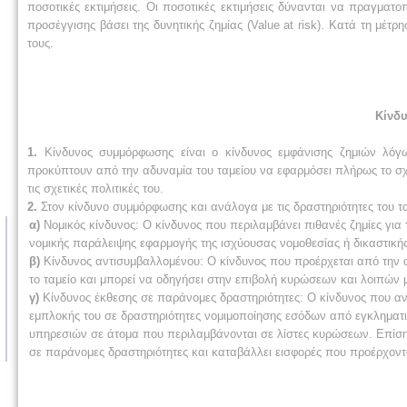
ποσοτικές εκτιμήσεις. Οι ποσοτικές εκτιμήσεις δύνανται να πραγματο
προσέγγισης βάσει της δυνητικής ζημίας (Value at risk). Κατά τη μέ
τους.
Κίνδ
1.
Κίνδυνος συμμόρφωσης είναι ο κίνδυνος εμφάνισης ζημιών λόγω
προκύπτουν από την αδυναμία του ταμείου να εφαρμόσει πλήρως το σχε
τις σχετικές πολιτικές του.
2.
Στον κίνδυνο συμμόρφωσης και ανάλογα με τις δραστηριότητες του ταμ
α)
Νομικός κίνδυνος: Ο κίνδυνος που περιλαμβάνει πιθανές ζημίες για 
νομικής παράλειψης εφαρμογής της ισχύουσας νομοθεσίας ή δικαστικής 
β)
Κίνδυνος αντισυμβαλλομένου: Ο κίνδυνος που προέρχεται από την
το ταμείο και μπορεί να οδηγήσει στην επιβολή κυρώσεων και λοιπών 
γ)
Κίνδυνος έκθεσης σε παράνομες δραστηριότητες: Ο κίνδυνος που αν
εμπλοκής του σε δραστηριότητες νομιμοποίησης εσόδων από εγκληματι
υπηρεσιών σε άτομα που περιλαμβάνονται σε λίστες κυρώσεων. Επίσης
σε παράνομες δραστηριότητες και καταβάλλει εισφορές που προέρχονται