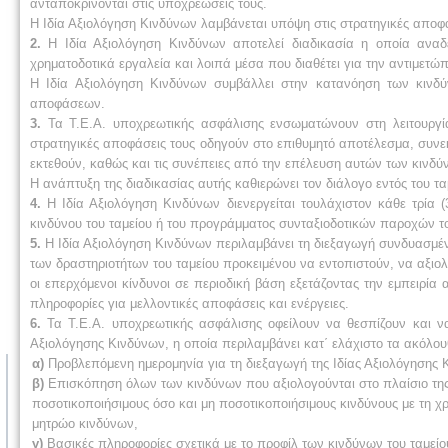
ανταποκρίνονται στις υποχρεώσεις τους.
Η Ιδία Αξιολόγηση Κινδύνων λαμβάνεται υπόψη στις στρατηγικές αποφά
2.
Η Ιδία Αξιολόγηση Κινδύνων αποτελεί διαδικασία η οποία αναδε
χρηματοδοτικά εργαλεία και λοιπά μέσα που διαθέτει για την αντιμετώ
Η Ιδία Αξιολόγηση Κινδύνων συμβάλλει στην κατανόηση των κινδύν
αποφάσεων.
3.
Τα Τ.Ε.Α. υποχρεωτικής ασφάλισης ενσωματώνουν στη λειτουργία
στρατηγικές αποφάσεις τους οδηγούν στο επιθυμητό αποτέλεσμα, συνεκτ
εκτεθούν, καθώς και τις συνέπειες από την επέλευση αυτών των κινδύ
Η ανάπτυξη της διαδικασίας αυτής καθιερώνει τον διάλογο εντός του 
4.
Η Ιδία Αξιολόγηση Κινδύνων διενεργείται τουλάχιστον κάθε τρία
κινδύνου του ταμείου ή του προγράμματος συνταξιοδοτικών παροχών το 
5.
Η Ιδία Αξιολόγηση Κινδύνων περιλαμβάνει τη διεξαγωγή συνδυασμέν
των δραστηριοτήτων του ταμείου προκειμένου να εντοπιστούν, να αξιο
οι επερχόμενοι κίνδυνοι σε περιοδική βάση εξετάζοντας την εμπειρία 
πληροφορίες για μελλοντικές αποφάσεις και ενέργειες.
6.
Τα Τ.Ε.Α. υποχρεωτικής ασφάλισης οφείλουν να θεσπίζουν και ν
Αξιολόγησης Κινδύνων, η οποία περιλαμβάνει κατ΄ ελάχιστο τα ακόλου
α)
Προβλεπόμενη ημερομηνία για τη διεξαγωγή της Ιδίας Αξιολόγησης 
β)
Επισκόπηση όλων των κινδύνων που αξιολογούνται στο πλαίσιο της 
ποσοτικοποιήσιμους όσο και μη ποσοτικοποιήσιμους κινδύνους με τη
μητρώο κινδύνων,
γ)
Βασικές πληροφορίες σχετικά με το προφίλ των κινδύνων του ταμείο