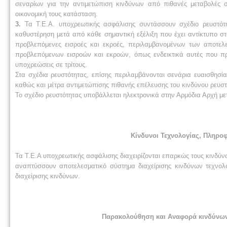
σεναρίων για την αντιμετώπιση κινδύνων από πιθανές μεταβολές στ
οικονομική τους κατάσταση.
3.
Τα Τ.Ε.Α. υποχρεωτικής ασφάλισης συντάσσουν σχέδιο ρευστότ
καθυστέρηση μετά από κάθε σημαντική εξέλιξη που έχει αντίκτυπο σ
προβλεπόμενες εισροές και εκροές, περιλαμβανομένων των αποτελ
προβλεπόμενων εισροών και εκροών, όπως ενδεικτικά αυτές που π
υποχρεώσεις σε τρίτους.
Στα σχέδια ρευστότητας, επίσης περιλαμβάνονται σενάρια ευαισθησί
καθώς και μέτρα αντιμετώπισης πιθανής επέλευσης του κινδύνου ρευστ
Το σχέδιο ρευστότητας υποβάλλεται ηλεκτρονικά στην Αρμόδια Αρχή με
Κίνδυνοι Τεχνολογίας, Πληρο
Τα Τ.Ε.Α υποχρεωτικής ασφάλισης διαχειρίζονται επαρκώς τους κινδύν
αναπτύσσουν αποτελεσματικό σύστημα διαχείρισης κινδύνων τεχνολο
διαχείρισης κινδύνων.
Παρακολούθηση και Αναφορά κινδύνων