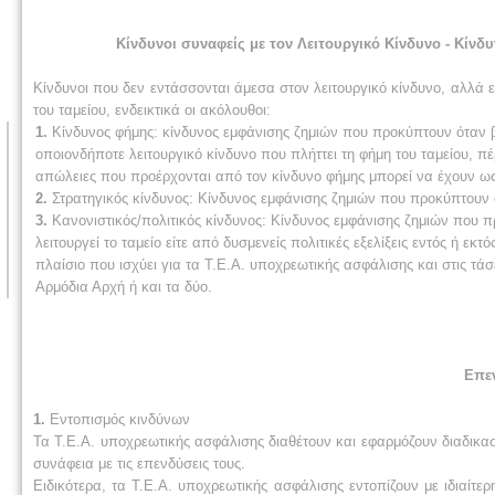
Κίνδυνοι συναφείς με τον Λειτουργικό Κίνδυνο - Κίνδ
Κίνδυνοι που δεν εντάσσονται άμεσα στον λειτουργικό κίνδυνο, αλλά εί
του ταμείου, ενδεικτικά οι ακόλουθοι:
1.
Κίνδυνος φήμης: κίνδυνος εμφάνισης ζημιών που προκύπτουν όταν β
οποιονδήποτε λειτουργικό κίνδυνο που πλήττει τη φήμη του ταμείου, πέρ
απώλειες που προέρχονται από τον κίνδυνο φήμης μπορεί να έχουν ως
2.
Στρατηγικός κίνδυνος: Κίνδυνος εμφάνισης ζημιών που προκύπτουν α
3.
Κανονιστικός/πολιτικός κίνδυνος: Κίνδυνος εμφάνισης ζημιών που π
λειτουργεί το ταμείο είτε από δυσμενείς πολιτικές εξελίξεις εντός ή ε
πλαίσιο που ισχύει για τα Τ.Ε.Α. υποχρεωτικής ασφάλισης και στις τάσ
Αρμόδια Αρχή ή και τα δύο.
Επεν
1.
Εντοπισμός κινδύνων
Τα Τ.Ε.Α. υποχρεωτικής ασφάλισης διαθέτουν και εφαρμόζουν διαδικασ
συνάφεια με τις επενδύσεις τους.
Ειδικότερα, τα Τ.Ε.Α. υποχρεωτικής ασφάλισης εντοπίζουν με ιδιαί