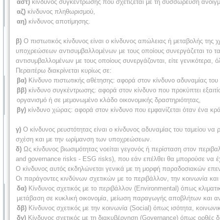
αστ)
κίνδυνος συγκέντρωσης που σχετίζεται με τη συσσώρευση ανοιγμάτ
αζ)
κίνδυνος πληθωρισμού,
αη)
κίνδυνος αποτίμησης.
β)
Ο πιστωτικός κίνδυνος είναι ο κίνδυνος απώλειας ή μεταβολής της χ
υποχρεώσεων αντισυμβαλλομένων με τους οποίους συνεργάζεται το ταμ
αντισυμβαλλομένων με τους οποίους συνεργάζονται, είτε γενικότερα, ό
Περαιτέρω διακρίνεται κυρίως σε:
βα)
Κίνδυνο πιστωτικής αθέτησης: αφορά στον κίνδυνο αδυναμίας του
ββ)
κίνδυνο συγκέντρωσης: αφορά στον κίνδυνο που προκύπτει εξαιτ
οργανισμό ή σε μεμονωμένο κλάδο οικονομικής δραστηριότητας,
βγ)
κίνδυνο χώρας: αφορά στον κίνδυνο που εμφανίζεται όταν ένα κρ
γ)
Ο κίνδυνος ρευστότητας είναι ο κίνδυνος αδυναμίας του ταμείου να
σχέση και με την ωρίμανση των υποχρεώσεων.
δ)
Ως κίνδυνος βιωσιμότητας νοείται γεγονός ή περίσταση στον περιβαλ
and governance risks - ESG risks), που εάν επέλθει θα μπορούσε να έ
Ο κίνδυνος αυτός εκδηλώνεται γενικά με τη μορφή παραδοσιακών επεν
Οι παράγοντες κινδύνων σχετικών με το περιβάλλον, την κοινωνία και 
δα)
Κίνδυνος σχετικός με το περιβάλλον (Environmental) όπως κλιμα
μετάβαση σε κυκλική οικονομία, μείωση παραγωγής αποβλήτων και α
δβ)
Κίνδυνος σχετικός με την κοινωνία (Social) όπως ισότητα, κοινων
δγ)
Κίνδυνος σχετικός με τη διακυβέρνηση (Governance) όπως ορθές δι