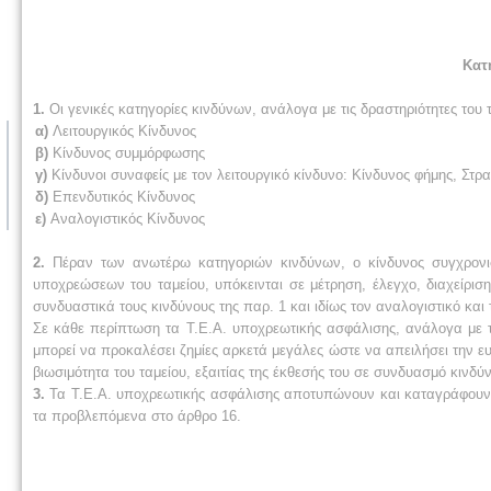
Κατ
1.
Οι γενικές κατηγορίες κινδύνων, ανάλογα με τις δραστηριότητες του τα
α)
Λειτουργικός Κίνδυνος
β)
Κίνδυνος συμμόρφωσης
γ)
Κίνδυνοι συναφείς με τον λειτουργικό κίνδυνο: Κίνδυνος φήμης, Στρα
δ)
Επενδυτικός Κίνδυνος
ε)
Αναλογιστικός Κίνδυνος
2.
Πέραν των ανωτέρω κατηγοριών κινδύνων, ο κίνδυνος συγχρονισ
υποχρεώσεων του ταμείου, υπόκεινται σε μέτρηση, έλεγχο, διαχείρισ
συνδυαστικά τους κινδύνους της παρ. 1 και ιδίως τον αναλογιστικό και 
Σε κάθε περίπτωση τα Τ.Ε.Α. υποχρεωτικής ασφάλισης, ανάλογα με 
μπορεί να προκαλέσει ζημίες αρκετά μεγάλες ώστε να απειλήσει την ευ
βιωσιμότητα του ταμείου, εξαιτίας της έκθεσής του σε συνδυασμό κινδύ
3.
Τα Τ.Ε.Α. υποχρεωτικής ασφάλισης αποτυπώνουν και καταγράφουν 
τα προβλεπόμενα στο άρθρο 16.