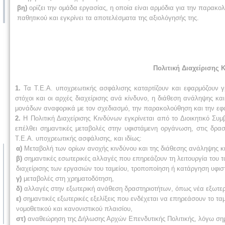
βη)
ορίζει την ομάδα εργασίας, η οποία είναι αρμόδια για την παρακ
παθητικού και εγκρίνει τα αποτελέσματα της αξιολόγησής της.
Πολιτική Διαχείρισης
1.
Τα Τ.Ε.Α. υποχρεωτικής ασφάλισης καταρτίζουν και εφαρμόζουν γ
στόχοι και οι αρχές διαχείρισης ανά κίνδυνο, η διάθεση ανάληψης κα
μονάδων αναφορικά με τον σχεδιασμό, την παρακολούθηση και την εφ
2.
Η Πολιτική Διαχείρισης Κινδύνων εγκρίνεται από το Διοικητικό Συμ
επέλθει σημαντικές μεταβολές στην υφιστάμενη οργάνωση, στις δρασ
Τ.Ε.Α. υποχρεωτικής ασφάλισης, και ιδίως:
α)
Μεταβολή των ορίων ανοχής κινδύνου και της διάθεσης ανάληψης κ
β)
σημαντικές εσωτερικές αλλαγές που επηρεάζουν τη λειτουργία του τα
διαχείρισης των εργασιών του ταμείου, τροποποίηση ή κατάργηση υφι
γ)
μεταβολές στη χρηματοδότηση,
δ)
αλλαγές στην εξωτερική ανάθεση δραστηριοτήτων, όπως νέα εξωτε
ε)
σημαντικές εξωτερικές εξελίξεις που ενδέχεται να επηρεάσουν το τα
νομοθετικού και κανονιστικού πλαισίου,
στ)
αναθεώρηση της Δήλωσης Αρχών Επενδυτικής Πολιτικής, λόγω σημα