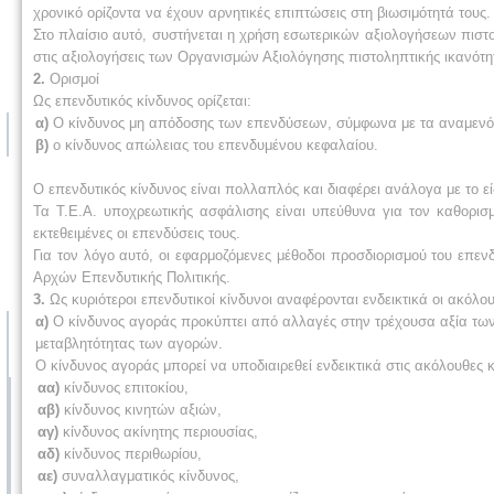
χρονικό ορίζοντα να έχουν αρνητικές επιπτώσεις στη βιωσιμότητά τους.
Στο πλαίσιο αυτό, συστήνεται η χρήση εσωτερικών αξιολογήσεων πιστολ
στις αξιολογήσεις των Οργανισμών Αξιολόγησης πιστοληπτικής ικανότη
2.
Ορισμοί
Ως επενδυτικός κίνδυνος ορίζεται:
α)
Ο κίνδυνος μη απόδοσης των επενδύσεων, σύμφωνα με τα αναμενό
β)
ο κίνδυνος απώλειας του επενδυμένου κεφαλαίου.
Ο επενδυτικός κίνδυνος είναι πολλαπλός και διαφέρει ανάλογα με το ε
Τα Τ.Ε.Α. υποχρεωτικής ασφάλισης είναι υπεύθυνα για τον καθορισ
εκτεθειμένες οι επενδύσεις τους.
Για τον λόγο αυτό, οι εφαρμοζόμενες μέθοδοι προσδιορισμού του επεν
Αρχών Επενδυτικής Πολιτικής.
3.
Ως κυριότεροι επενδυτικοί κίνδυνοι αναφέρονται ενδεικτικά οι ακόλου
α)
Ο κίνδυνος αγοράς προκύπτει από αλλαγές στην τρέχουσα αξία των 
μεταβλητότητας των αγορών.
Ο κίνδυνος αγοράς μπορεί να υποδιαιρεθεί ενδεικτικά στις ακόλουθες κ
αα)
κίνδυνος επιτοκίου,
αβ)
κίνδυνος κινητών αξιών,
αγ)
κίνδυνος ακίνητης περιουσίας,
αδ)
κίνδυνος περιθωρίου,
αε)
συναλλαγματικός κίνδυνος,