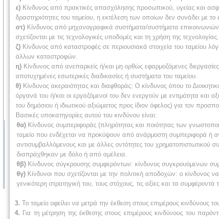
ε)
Κίνδυνος από πρακτικές απασχόλησης προσωπικού, υγείας και ασφάλ
δραστηριότητες του ταμείου, η εκτέλεση των οποίων δεν συνάδει με το ε
στ)
Κίνδυνος από μηχανογραφικά συστήματα/συστήματα επικοινωνιών -
σχετίζονται με τις τεχνολογικές υποδομές και τη χρήση της τεχνολογίας.
ζ)
Κίνδυνος από καταστροφές σε περιουσιακά στοιχεία του ταμείου λό
άλλων καταστροφών.
η)
Κίνδυνος από ανεπαρκείς ή/και μη ορθώς εφαρμοζόμενες διεργασίες
αποτυχημένες εσωτερικές διαδικασίες ή συστήματα του ταμείου.
θ)
Κίνδυνος ακεραιότητας και διαφθοράς: Ο κίνδυνος όπου το Διοικητι
όργανά του ή/και οι εργαζόμενοί του δεν ενεργούν με εντιμότητα και α
του δημόσιου ή ιδιωτικού αξιώματος προς ίδιον όφελος) για τον προσπ
Βασικές υποκατηγορίες αυτού του κινδύνου είναι:
θα)
Κίνδυνος συμπεριφοράς (πληρότητας και ποιότητας των γνωστοποι
ταμείο που ενδέχεται να προκύψουν από ανάρμοστη συμπεριφορά ή ανα
αντισυμβαλλόμενους και με άλλες οντότητες του χρηματοπιστωτικού
διαπράχθηκαν με δόλο ή από αμέλεια.
θβ)
Κίνδυνος σύγκρουσης συμφερόντων: κίνδυνος συγκρουόμενων συμ
θγ)
Κίνδυνοι που σχετίζονται με την πολιτική αποδοχών: ο κίνδυνος ν
γενικότερη στρατηγική του, τους στόχους, τις αξίες και τα συμφέροντά 
3.
Το ταμείο οφείλει να μετρά την έκθεση στους επιμέρους κινδύνους τ
4.
Για τη μέτρηση της έκθεσης στους επιμέρους κινδύνους του παρόντ