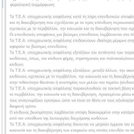
φορολογική συμμόρφωση.
Τα Τ.Ε.Α. υποχρεωτικής ασφάλισης κατά τη λήψη επενδυτικών αποφάσ
και τη διακυβέρνηση που σχετίζονται με τα προς επένδυση περιουσιακ
σχετικούς με το περιβάλλον, την κοινωνία και τη διακυβέρνηση που σχε
Οι επενδυτικές αποφάσεις για βιώσιμες επενδύσεις λαμβάνονται στο π
Τα Τ.Ε.Α. υποχρεωτικής ασφάλισης επιδεικνύουν ιδιαίτερη μέριμνα σ
αφορούν τις βιώσιμες επενδύσεις.
Τα Τ.Ε.Α. υποχρεωτικής ασφάλισης εξετάζουν τον αντίκτυπο των παραγ
κινδύνους, όπως, τον κίνδυνο φήμης, στρατηγικούς και πολιτικούς/κανο
κίνδυνο.
Τα Τ.Ε.Α. υποχρεωτικής ασφάλισης εξετάζουν, μεταξύ άλλων, την οικο
κινδύνους σχετικούς με το περιβάλλον, την κοινωνία και τη διακυβέρν
στην πιθανότητα θανάτου ή αναπηρίας των μελών του ταμείου (κίνδυν
Τα Τ.Ε.Α. υποχρεωτικής ασφάλισης παρακολουθούν σε τακτική βάση κα
το περιβάλλον, την κοινωνία και τη διακυβέρνηση, προκειμένου μέσω 
τους ανα­γνωρίζουν εγκαίρως ώστε να είναι σε θέση να τους αξιολογήσ
διαφανή τρόπο.
Ο κίνδυνος βιωσιμότητας λαμβάνεται υπόψη διακεκριμένα στην κατάρτισ
από τον υπεύθυνο της λειτουργίας διαχείρισης κινδύνων.
Τα Τ.Ε.Α. υποχρεωτικής ασφάλισης δύνανται να μετρούν έμμεσα τον ε
κοινωνία και τη διακυβέρνηση των εταιρειών στις οποίες επενδύει το 