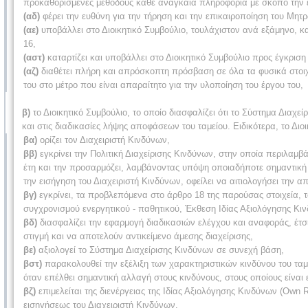
προκαθορισμένες μεθόδους κάθε αναγκαία πληροφορία με σκοπό την
(αδ)
φέρει την ευθύνη για την τήρηση και την επικαιροποίηση του Μητ
(αε)
υποβάλλει στο Διοικητικό Συμβούλιο, τουλάχιστον ανά εξάμηνο, κ
16,
(αστ)
καταρτίζει και υποβάλλει στο Διοικητικό Συμβούλιο προς έγκρισ
(αζ)
διαθέτει πλήρη και απρόσκοπτη πρόσβαση σε όλα τα φυσικά στοιχε
του στο μέτρο που είναι απαραίτητο για την υλοποίηση του έργου του,
β)
το Διοικητικό Συμβούλιο, το οποίο διασφαλίζει ότι το Σύστημα Διαχ
και στις διαδικασίες λήψης αποφάσεων του ταμείου. Ειδικότερα, το Διοι
βα)
ορίζει τον Διαχειριστή Κινδύνων,
ββ)
εγκρίνει την Πολιτική Διαχείρισης Κινδύνων, στην οποία περιλαμβά
έτη και την προσαρμόζει, λαμβάνοντας υπόψη οποιαδήποτε σημαντική 
την εισήγηση του Διαχειριστή Κινδύνων, οφείλει να αιτιολογήσει την 
βγ)
εγκρίνει, τα προβλεπόμενα στο άρθρο 18 της παρούσας στοιχεία,
συγχρονισμού ενεργητικού - παθητικού, Έκθεση Ιδίας Αξιολόγησης Κι
βδ)
διασφαλίζει την εφαρμογή διαδικασιών ελέγχου και αναφοράς, έτσι
στιγμή και να αποτελούν αντικείμενο άμεσης διαχείρισης,
βε)
αξιολογεί το Σύστημα Διαχείρισης Κινδύνων σε συνεχή βάση,
βστ)
παρακολουθεί την εξέλιξη των χαρακτηριστικών κινδύνου του ταμε
όταν επέλθει σημαντική αλλαγή στους κινδύνους, στους οποίους είναι 
βζ)
επιμελείται της διενέργειας της Ιδίας Αξιολόγησης Κινδύνων (Own 
εισηγήσεως του Διαχειριστή Κινδύνων,