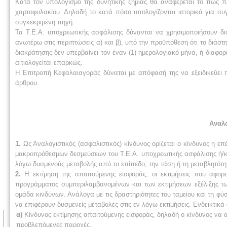
Κατά τον υπολογισμό της δυνητικής ζημίας θα αναφέρεται το πώς προκ
χαρτοφυλακίου. Δηλαδή το κατά πόσο υπολογίζονται ιστορικά για συ
συγκεκριμένη πηγή.
Τα Τ.Ε.Α. υποχρεωτικής ασφάλισης δύνανται να χρησιμοποιήσουν δι
ανωτέρω στις περιπτώσεις α) και β), υπό την προϋπόθεση ότι το διάστ
διακράτησης δεν υπερβαίνει τον έναν (1) ημερολογιακό μήνα, ή διαφ
αιτιολογείται επαρκώς.
Η Επιτροπή Κεφαλαιαγοράς δύναται με απόφασή της να εξειδικεύει π
άρθρου.
Αναλ
1.
Ως Αναλογιστικός (ασφαλιστικός) κίνδυνος ορίζεται ο κίνδυνος η 
μακροπρόθεσμων δεσμεύσεων του Τ.Ε.Α. υποχρεωτικής ασφάλισης ή/και
λόγω δυσμενούς μεταβολής από το επίπεδο, την τάση ή τη μεταβλητότ
2.
Η εκτίμηση της απαιτούμενης εισφοράς, οι εκτιμήσεις που αφορο
προγράμματος συμπεριλαμβανομένων και των εκτιμήσεων εξέλιξης τ
ομάδα κινδύνων. Ανάλογα με τις δραστηριότητες του ταμείου και τη φ
να επιφέρουν δυσμενείς μεταβολές στις εν λόγω εκτιμήσεις. Ενδεικτικά
α)
Κίνδυνος εκτίμησης απαιτούμενης εισφοράς, δηλαδή ο κίνδυνος να α
προβλεπόμενες παροχές.