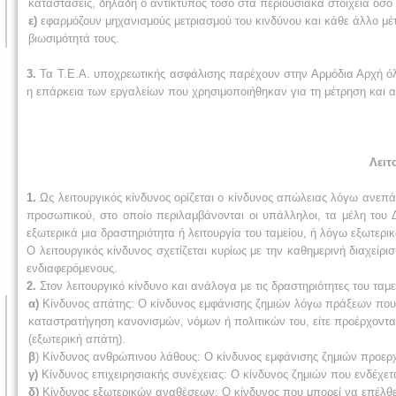
καταστάσεις, δηλαδή ο αντίκτυπος τόσο στα περιουσιακά στοιχεία όσο 
ε)
εφαρμόζουν μηχανισμούς μετριασμού του κινδύνου και κάθε άλλο μέτ
βιωσιμότητά τους.
3.
Τα Τ.Ε.Α. υποχρεωτικής ασφάλισης παρέχουν στην Αρμόδια Αρχή όλες
η επάρκεια των εργαλείων που χρησιμοποιήθηκαν για τη μέτρηση και αξ
Λειτ
1.
Ως λειτουργικός κίνδυνος ορίζεται ο κίνδυνος απώλειας λόγω ανεπά
προσωπικού, στο οποίο περιλαμβάνονται οι υπάλληλοι, τα μέλη του Δ
εξωτερικά μια δραστηριότητα ή λειτουργία του ταμείου, ή λόγω εξωτερ
Ο λειτουργικός κίνδυνος σχετίζεται κυρίως με την καθημερινή διαχείρ
ενδιαφερόμενους.
2.
Στον λειτουργικό κίνδυνο και ανάλογα με τις δραστηριότητες του ταμε
α)
Κίνδυνος απάτης: Ο κίνδυνος εμφάνισης ζημιών λόγω πράξεων που
καταστρατήγηση κανονισμών, νόμων ή πολιτικών του, είτε προέρχονται 
(εξωτερική απάτη).
β
) Κίνδυνος ανθρώπινου λάθους: Ο κίνδυνος εμφάνισης ζημιών προε
γ)
Κίνδυνος επιχειρησιακής συνέχειας: Ο κίνδυνος ζημιών που ενδέχετ
δ)
Κίνδυνος εξωτερικών αναθέσεων: Ο κίνδυνος που μπορεί να επέλθει 