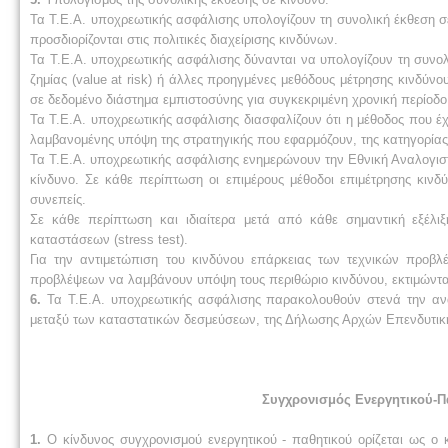
Τα Τ.Ε.Α. υποχρεωτικής ασφάλισης υπολογίζουν τη συνολική έκθεση σ
προσδιορίζονται στις πολιτικές διαχείρισης κινδύνων.
Τα Τ.Ε.Α. υποχρεωτικής ασφάλισης δύνανται να υπολογίζουν τη συνολ
ζημίας (value at risk) ή άλλες προηγμένες μεθόδους μέτρησης κινδύνο
σε δεδομένο διάστημα εμπιστοσύνης για συγκεκριμένη χρονική περίοδο
Τα Τ.Ε.Α. υποχρεωτικής ασφάλισης διασφαλίζουν ότι η μέθοδος που έχε
λαμβανομένης υπόψη της στρατηγικής που εφαρμόζουν, της κατηγορία
Τα Τ.Ε.Α. υποχρεωτικής ασφάλισης ενημερώνουν την Εθνική Αναλογιστ
κίνδυνο. Σε κάθε περίπτωση οι επιμέρους μέθοδοι επιμέτρησης κινδ
συνεπείς.
Σε κάθε περίπτωση και ιδιαίτερα μετά από κάθε σημαντική εξέλι
καταστάσεων (stress test).
Για την αντιμετώπιση του κινδύνου επάρκειας των τεχνικών προβλέ
προβλέψεων να λαμβάνουν υπόψη τους περιθώριο κινδύνου, εκτιμώντας 
6.
Τα Τ.Ε.Α. υποχρεωτικής ασφάλισης παρακολουθούν στενά την αναλ
μεταξύ των καταστατικών δεσμεύσεων, της Δήλωσης Αρχών Επενδυτική
Συγχρονισμός Ενεργητικού-Πα
1.
Ο κίνδυνος συγχρονισμού ενεργητικού - παθητικού ορίζεται ως ο κ