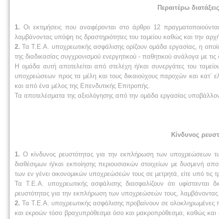
Περαιτέρω διατάξει
1.
Οι εκτιμήσεις που αναφέρονται στο άρθρο 12 πραγματοποιούνται
λαμβάνοντας υπόψη τις δραστηριότητες του ταμείου καθώς και την αρχή
2.
Τα Τ.Ε.Α. υποχρεωτικής ασφάλισης ορίζουν ομάδα εργασίας, η οπο
της διαδικασίας συγχρονισμού ενεργητικού - παθητικού ανάλογα με τις 
Η ομάδα αυτή αποτελείται από στελέχη ή/και συνεργάτες του ταμείο
υποχρεώσεων προς τα μέλη και τους δικαιούχους παροχών και κατ΄ ελ
και από ένα μέλος της Επενδυτικής Επιτροπής.
Τα αποτελέσματα της αξιολόγησης από την ομάδα εργασίας υποβάλλοντα
Κίνδυνος ρευστ
1.
Ο κίνδυνος ρευστότητας για την εκπλήρωση των υποχρεώσεων των
διαθέσιμων ή/και εκποίησης περιουσιακών στοιχείων με δυσμενή απο
των εν γένει οικονομικών υποχρεώσεών τους σε μετρητά, είτε υπό τις 
Τα Τ.Ε.Α. υποχρεωτικής ασφάλισης διασφαλίζουν ότι υφίστανται δια
ρευστότητας για την εκπλήρωση των υποχρεώσεών τους, λαμβάνοντας
2.
Τα Τ.Ε.Α. υποχρεωτικής ασφάλισης προβαίνουν σε ολοκληρωμένες π
και εκροών τόσο βραχυπρόθεσμα όσο και μακροπρόθεσμα, καθώς και δ