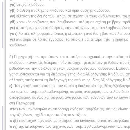
γα)
στόχοι κινδύνου,
γβ
) διάθεση ανάληψης κινδύνου και όρια ανοχής κινδύνου,
γγ)
εξέταση της δομής των μελών σε σχέση με τους κινδύνους του ταμε
γδ)
χρονικός ορίζοντας που λαμβάνεται υπόψη σε σχέση με βραχυπρό
γε)
απαιτήσεις χρηματοδότησης, εάν υπάρχουν, συμπεριλαμβανομένης
γστ)
λοιπές πληροφορίες, όπως η εξωτερική ανάθεση βασικών λειτου
γζ)
αναφορά σε λοιπά έγγραφα, τα οποία είναι απαραίτητα ή χρήσιμα γι
κινδύνων.
δ)
Περιγραφή των προτύπων και απαιτήσεων σχετικά με την ποιότητα 
κινδύνου, κάνοντας διάκριση, εάν υπάρχει, μεταξύ των μεθόδων που 
μεθόδων για την αξιολόγηση των μακροπρόθεσμων κινδύνων. Εφόσον υ
χρησιμοποιούνται για τη διεξαγωγή της Ιδίας Αξιολόγησης Κινδύνων από
αλλαγές αυτές κατά τη διεξαγωγή της επόμενης Ιδίας Αξιολόγησης Κιν
ε)
Περιγραφή του τρόπου με τον οποίο η διαδικασία της Ιδίας Αξιολόγ
του ταμείου, συμπεριλαμβανομένης σαφούς αναφοράς των μελών διοίκη
αποφάσεων, καθώς και σαφούς αναφοράς των ευθυνών των εν λόγω π
στ)
Περιγραφή:
στα)
των μηχανισμών αναπροσαρμογής και ασφάλειας, όπως μείωση π
εργαζομένων, σχέδιο προστασίας συντάξεων,
στβ)
των τυχόν τεχνικών μετριασμού του κινδύνου, όπως αντασφάλι
στγ)
της λειτουργίας των μηχανισμών, συμπεριλαμβανομένων των περισ