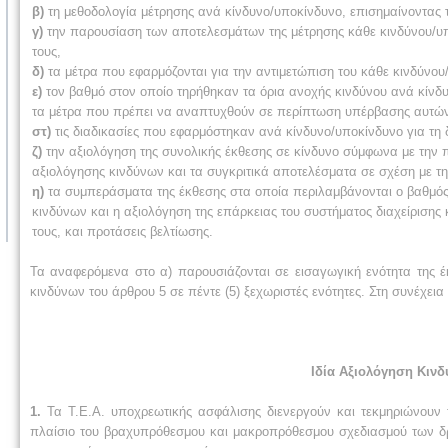
β)
τη μεθοδολογία μέτρησης ανά κίνδυνο/υποκίνδυνο, επισημαίνοντας 
γ)
την παρουσίαση των αποτελεσμάτων της μέτρησης κάθε κινδύνου/υπο
τους,
δ)
τα μέτρα που εφαρμόζονται για την αντιμετώπιση του κάθε κινδύνου/
ε)
τον βαθμό στον οποίο τηρήθηκαν τα όρια ανοχής κινδύνου ανά κίνδυν
τα μέτρα που πρέπει να αναπτυχθούν σε περίπτωση υπέρβασης αυτώ
στ)
τις διαδικασίες που εφαρμόστηκαν ανά κίνδυνο/υποκίνδυνο για τ
ζ)
την αξιολόγηση της συνολικής έκθεσης σε κίνδυνο σύμφωνα με την π
αξιολόγησης κινδύνων και τα συγκριτικά αποτελέσματα σε σχέση με 
η)
τα συμπεράσματα της έκθεσης στα οποία περιλαμβάνονται ο βαθμός 
κινδύνων και η αξιολόγηση της επάρκειας του συστήματος διαχείρισης
τους, και προτάσεις βελτίωσης.
Τα αναφερόμενα στο α) παρουσιάζονται σε εισαγωγική ενότητα της έ
κινδύνων του άρθρου 5 σε πέντε (5) ξεχωριστές ενότητες. Στη συνέχεια
Ιδία Αξιολόγηση Κιν
1.
Τα Τ.Ε.Α. υποχρεωτικής ασφάλισης διενεργούν και τεκμηριώνουν τ
πλαίσιο του βραχυπρόθεσμου και μακροπρόθεσμου σχεδιασμού των δρα