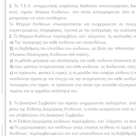
1.
Τα Τ.Ε.Α. υποχρεωτικής ασφάλισης διαθέτουν αποτελεσματικές δια
αυτό, τηρούν Μητρώο Κινδύνων, στο οποίο καταγράφονται όλοι οι
μπορούσαν να είναι εκτεθειμένα.
Το Μητρώο Κινδύνων επικαιροποιείται και ενημερώνεται σε συν
συγκεντρωμένες πληροφορίες, σχετικά με την καταγραφή, την ανάλυση
2.
Το Μητρώο Κινδύνων περιλαμβάνει, κατ΄ ελάχιστον, τις ακόλουθες π
α)
Την περιγραφή του κάθε κινδύνου και υποκινδύνων,
β)
τη διαβάθμιση του επιπέδου των κινδύνων, με βάση την πιθανότητα 
(Πίνακας Αξιολόγησης Κινδύνων-risk matrix),
γ)
τη μέθοδο μέτρησης και αξιολόγησης του κάθε κινδύνου (ποσοτική ή/κ
δ)
τους τρόπους αντιμετώπισης του κάθε κινδύνου, τις διαδικασίες ελέ
ε)
το πρόσωπο, φυσικό ή νομικό, ή τη μονάδα που εισφέρει κίνδυνο ή π
συνδέονται άμεσα με τον έλεγχο και την αντιμετώπιση του κάθε κινδύ
λειτουργίες στο ταμείο, τα πρόσωπα στα οποία έχει ανατεθεί εξωτερι
ταμείου και οι αρμόδιοι υπάλληλοί του.
3.
Το Διοικητικό Συμβούλιο του ταμείου ενημερώνεται τουλάχιστον, αν
μέσω της Έκθεσης Διαχείρισης Κινδύνων, η οποία καταρτίζεται από το
και υποβάλλεται στο Διοικητικό Συμβούλιο.
4.
Η Έκθεση Διαχείρισης κινδύνων περιλαμβάνει, κατ΄ ελάχιστο, τα ακ
α)
Τη χαρτογράφηση των κινδύνων στους οποίους εκτίθεται το ταμείο, ό
Κινδύνων, περιλαμβανομένων και των υποκινδύνων και τη διαβάθμισή 