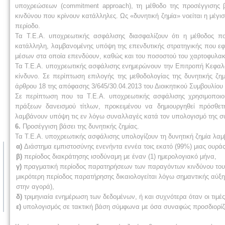
υποχρεώσεων (commitment approach), τη μέθοδο της προσέγγισης βά
κινδύνου που κρίνουν κατάλληλες. Ως «δυνητική ζημία» νοείται η μέγ
περίοδο.
Τα Τ.Ε.Α. υποχρεωτικής ασφάλισης διασφαλίζουν ότι η μέθοδος πο
κατάλληλη, λαμβανομένης υπόψη της επενδυτικής στρατηγικής που ε
μέσων στα οποία επενδύουν, καθώς και του ποσοστού του χαρτοφυλακ
Τα Τ.Ε.Α. υποχρεωτικής ασφάλισης ενημερώνουν την Επιτροπή Κεφαλα
κίνδυνο. Σε περίπτωση επιλογής της μεθοδολογίας της δυνητικής ζημί
άρθρου 18 της απόφασης 3/645/30.04.2013 του Διοικητικού Συμβουλίο
Σε περίπτωση που τα Τ.Ε.Α. υποχρεωτικής ασφάλισης χρησιμοποι
πράξεων δανεισμού τίτλων, προκειμένου να δημιουργηθεί πρόσθε
λαμβάνουν υπόψη τις εν λόγω συναλλαγές κατά τον υπολογισμό της συ
6.
Προσέγγιση βάσει της δυνητικής ζημίας.
Τα Τ.Ε.Α. υποχρεωτικής ασφάλισης υπολογίζουν τη δυνητική ζημία λα
α)
Διάστημα εμπιστοσύνης ενενήντα εννέα τοις εκατό (99%) μιας ουράς (
β)
περίοδος διακράτησης ισοδύναμη με έναν (1) ημερολογιακό μήνα,
γ)
πραγματική περίοδος παρατηρήσεων των παραγόντων κινδύνου τουλάχι
μικρότερη περίοδος παρατήρησης δικαιολογείται λόγω σημαντικής αύξησ
στην αγορά),
δ)
τριμηνιαία ενημέρωση των δεδομένων, ή και συχνότερα όταν οι τιμέ
ε)
υπολογισμός σε τακτική βάση σύμφωνα με όσα συναφώς προσδιορίζοντ