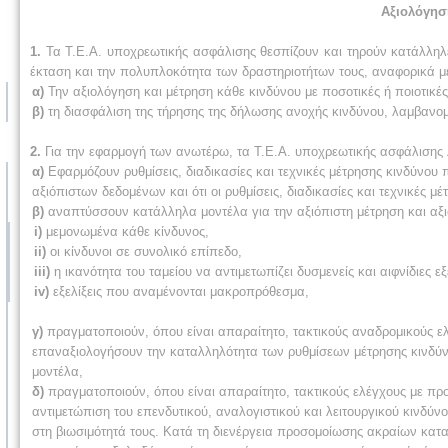
Αξιολόγησ
1.
Τα Τ.Ε.Α. υποχρεωτικής ασφάλισης θεσπίζουν και τηρούν κατάλληλες
έκταση και την πολυπλοκότητα των δραστηριοτήτων τους, αναφορικά μ
α)
Την αξιολόγηση και μέτρηση κάθε κινδύνου με ποσοτικές ή ποιοτικέ
β)
τη διασφάλιση της τήρησης της δήλωσης ανοχής κινδύνου, λαμβανομ
2.
Για την εφαρμογή των ανωτέρω, τα Τ.Ε.Α. υποχρεωτικής ασφάλισης 
α)
Εφαρμόζουν ρυθμίσεις, διαδικασίες και τεχνικές μέτρησης κινδύνου 
αξιόπιστων δεδομένων και ότι οι ρυθμίσεις, διαδικασίες και τεχνικές 
β)
αναπτύσσουν κατάλληλα μοντέλα για την αξιόπιστη μέτρηση και αξιο
i)
μεμονωμένα κάθε κίνδυνος,
ii)
οι κίνδυνοι σε συνολικό επίπεδο,
iii)
η ικανότητα του ταμείου να αντιμετωπίζει δυσμενείς και αιφνίδιες εξε
iv)
εξελίξεις που αναμένονται μακροπρόθεσμα,
γ)
πραγματοποιούν, όπου είναι απαραίτητο, τακτικούς αναδρομικούς ελ
επαναξιολογήσουν την καταλληλότητα των ρυθμίσεων μέτρησης κινδύνων
μοντέλα,
δ)
πραγματοποιούν, όπου είναι απαραίτητο, τακτικούς ελέγχους με πρ
αντιμετώπιση του επενδυτικού, αναλογιστικού και λειτουργικού κινδύν
στη βιωσιμότητά τους. Κατά τη διενέργεια προσομοίωσης ακραίων κατ