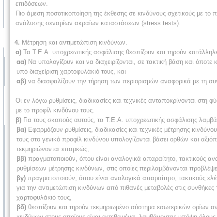
επιδόσεων.
Πιο άμεση ποσοτικοποίηση της έκθεσης σε κινδύνους σχετικούς με το π
ανάλυσης σεναρίων ακραίων καταστάσεων (stress tests).
4.
Μέτρηση και αντιμετώπιση κινδύνων.
α)
Τα Τ.Ε.Α. υποχρεωτικής ασφάλισης θεσπίζουν και τηρούν κατάλληλες
αα)
Να υπολογίζουν και να διαχειρίζονται, σε τακτική βάση και όποτε κ
υπό διαχείριση χαρτοφυλάκιό τους, και
αβ)
να διασφαλίζουν την τήρηση των περιορισμών αναφορικά με τη συ
Οι εν λόγω ρυθμίσεις, διαδικασίες και τεχνικές ανταποκρίνονται στη 
με το προφίλ κινδύνου τους.
β)
Για τους σκοπούς αυτούς, τα Τ.Ε.Α. υποχρεωτικής ασφάλισης λαμβ
βα)
Εφαρμόζουν ρυθμίσεις, διαδικασίες και τεχνικές μέτρησης κινδύνου
τους στο γενικό προφίλ κινδύνου υπολογίζονται βάσει ορθών και αξιόπι
τεκμηριώνονται επαρκώς,
ββ)
πραγματοποιούν, όπου είναι αναλογικά απαραίτητο, τακτικούς ανα
ρυθμίσεων μέτρησης κινδύνων, στις οποίες περιλαμβάνονται προβλέψεις
βγ)
πραγματοποιούν, όπου είναι αναλογικά απαραίτητο, τακτικούς ελ
για την αντιμετώπιση κινδύνων από πιθανές μεταβολές στις συνθήκες τ
χαρτοφυλάκιό τους,
βδ)
θεσπίζουν και τηρούν τεκμηριωμένο σύστημα εσωτερικών ορίων ανα
κινδύνων στους οποίους είναι εκτεθειμένα, λαμβάνοντας υπόψη όλους το