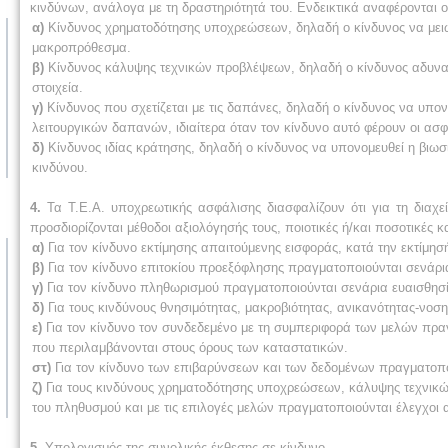
κινδύνων, ανάλογα με τη δραστηριότητά του. Ενδεικτικά αναφέρονται ο
α)
Κίνδυνος χρηματοδότησης υποχρεώσεων, δηλαδή ο κίνδυνος να μει
μακροπρόθεσμα.
β)
Κίνδυνος κάλυψης τεχνικών προβλέψεων, δηλαδή ο κίνδυνος αδυν
στοιχεία.
γ)
Κίνδυνος που σχετίζεται με τις δαπάνες, δηλαδή ο κίνδυνος να υπο
λειτουργικών δαπανών, ιδιαίτερα όταν τον κίνδυνο αυτό φέρουν οι ασφ
δ)
Κίνδυνος ιδίας κράτησης, δηλαδή ο κίνδυνος να υπονομευθεί η βιω
κινδύνου.
4.
Τα Τ.Ε.Α. υποχρεωτικής ασφάλισης διασφαλίζουν ότι για τη διαχ
προσδιορίζονται μέθοδοι αξιολόγησής τους, ποιοτικές ή/και ποσοτικές 
α)
Για τον κίνδυνο εκτίμησης απαιτούμενης εισφοράς, κατά την εκτίμησ
β)
Για τον κίνδυνο επιτοκίου προεξόφλησης πραγματοποιούνται σενάρι
γ)
Για τον κίνδυνο πληθωρισμού πραγματοποιούνται σενάρια ευαισθησί
δ)
Για τους κινδύνους θνησιμότητας, μακροβιότητας, ανικανότητας-νοσ
ε)
Για τον κίνδυνο τον συνδεδεμένο με τη συμπεριφορά των μελών πρ
που περιλαμβάνονται στους όρους των καταστατικών.
στ)
Για τον κίνδυνο των επιβαρύνσεων και των δεδομένων πραγματοποι
ζ)
Για τους κινδύνους χρηματοδότησης υποχρεώσεων, κάλυψης τεχνικών 
του πληθυσμού και με τις επιλογές μελών πραγματοποιούνται έλεγχοι 
5.
Υπολογισμός της συνολικής έκθεσης σε κίνδυνο.