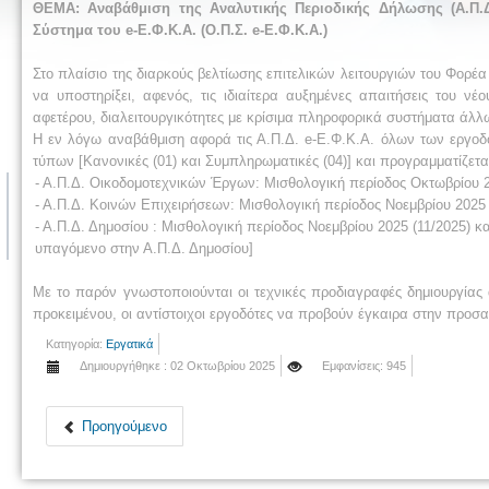
ΘΕΜΑ: Αναβάθμιση της Αναλυτικής Περιοδικής Δήλωσης (Α.Π.Δ
Σύστημα του e-Ε.Φ.Κ.Α. (Ο.Π.Σ. e-Ε.Φ.Κ.Α.)
Στο πλαίσιο της διαρκούς βελτίωσης επιτελικών λειτουργιών του Φορέα
να υποστηρίξει, αφενός, τις ιδιαίτερα αυξημένες απαιτήσεις του ν
αφετέρου, διαλειτουργικότητες με κρίσιμα πληροφορικά συστήματα άλ
Η εν λόγω αναβάθμιση αφορά τις Α.Π.Δ. e-Ε.Φ.Κ.Α. όλων των εργοδ
τύπων [Κανονικές (01) και Συμπληρωματικές (04)] και προγραμματίζετα
- Α.Π.Δ. Οικοδομοτεχνικών Έργων: Μισθολογική περίοδος Οκτωβρίου 2
- Α.Π.Δ. Κοινών Επιχειρήσεων: Μισθολογική περίοδος Νοεμβρίου 2025 
- Α.Π.Δ. Δημοσίου : Μισθολογική περίοδος Νοεμβρίου 2025 (11/2025) κ
υπαγόμενο στην Α.Π.Δ. Δημοσίου]
Με το παρόν γνωστοποιούνται οι τεχνικές προδιαγραφές δημιουργίας
προκειμένου, οι αντίστοιχοι εργοδότες να προβούν έγκαιρα στην προ
Κατηγορία:
Εργατικά
Δημιουργήθηκε : 02 Οκτωβρίου 2025
Εμφανίσεις: 945
Προηγούμενο