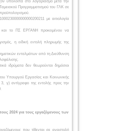
χόν υπόλοιπα στο λογαριασμό μετά την
 Ταμειακού Προγραμματισμού του ΓΛΚ σε
 προϋπολογισμού.
000230000000000200211 με αιτιολογία
ς και το ΠΣ ΕΡΓΑΝΗ προκειμένου να
ισμός, η ειδική εντολή πληρωμής της
ρηματικών ενταλμάτων από τη Διεύθυνση
 Ασφάλισης.
ικά ιδρύματα δεν θεωρούνται δημόσιοι
 του Υπουργού Εργασίας και Κοινωνικής
3, γ) αντίγραφο της εντολής προς την
.
ους 2024 για τους εργαζόμενους των
ργαζόμενους που τίθενται σε αναστολή