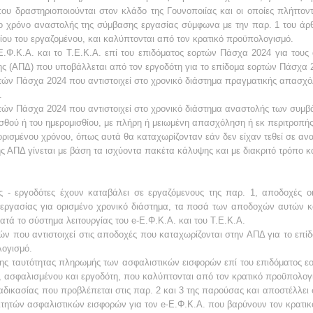
που δραστηριοποιούνται στον κλάδο της Γουνοποιίας και οι οποίες πλήττον
στο χρόνο αναστολής της σύμβασης εργασίας σύμφωνα με την παρ. 1 του άρθ
θίου του εργαζομένου, και καλύπτονται από τον κρατικό προϋπολογισμό.
Ε.Φ.Κ.Α. και το Τ.Ε.Κ.Α. επί του επιδόματος εορτών Πάσχα 2024 για τους
ς (ΑΠΔ) που υποβάλλεται από τον εργοδότη για το επίδομα εορτών Πάσχα 20
ρτών Πάσχα 2024 που αντιστοιχεί στο χρονικό διάστημα πραγματικής απασχ
.
ρτών Πάσχα 2024 που αντιστοιχεί στο χρονικό διάστημα αναστολής των συμ
μισθού ή του ημερομισθίου, με πλήρη ή μειωμένη απασχόληση ή εκ περιτροπ
ή ορισμένου χρόνου, όπως αυτά θα καταχωρίζονταν εάν δεν είχαν τεθεί σε αν
ΑΠΔ γίνεται με βάση τα ισχύοντα πακέτα κάλυψης και με διακριτό τρόπο κα
ις - εργοδότες έχουν καταβάλει σε εργαζόμενους της παρ. 1, αποδοχές ο
εργασίας για ορισμένο χρονικό διάστημα, τα ποσά των αποδοχών αυτών κ
τά το σύστημα λειτουργίας του e-Ε.Φ.Κ.Α. και του Τ.Ε.Κ.Α.
ν που αντιστοιχεί στις αποδοχές που καταχωρίζονται στην ΑΠΔ για το επί
λογισμό.
της ταυτότητας πληρωμής των ασφαλιστικών εισφορών επί του επιδόματος ε
 ασφαλισμένου και εργοδότη, που καλύπτονται από τον κρατικό προϋπολο
αδικασίας που προβλέπεται στις παρ. 2 και 3 της παρούσας και αποστέλλει
ιτητών ασφαλιστικών εισφορών για τον e-Ε.Φ.Κ.Α. που βαρύνουν τον κρατι