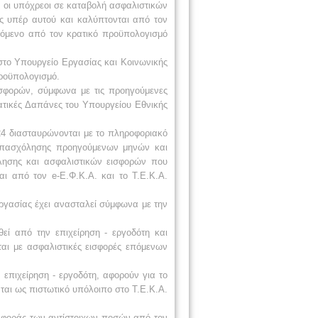
, οι υπόχρεοι σε καταβολή ασφαλιστικών
ς υπέρ αυτού και καλύπτονται από τον
τόμενο από τον κρατικό προϋπολογισμό
 στο Υπουργείο Εργασίας και Κοινωνικής
προϋπολογισμό.
ισφορών, σύμφωνα με τις προηγούμενες
τικές Δαπάνες του Υπουργείου Εθνικής
024 διασταυρώνονται με το πληροφοριακό
 απασχόλησης προηγούμενων μηνών και
χόλησης και ασφαλιστικών εισφορών που
ται από τον e-Ε.Φ.Κ.Α. και το Τ.Ε.Κ.Α.
ργασίας έχει ανασταλεί σύμφωνα με την
εί από την επιχείρηση - εργοδότη και
αι με ασφαλιστικές εισφορές επόμενων
επιχείρηση - εργοδότη, αφορούν για το
αι ως πιστωτικό υπόλοιπο στο Τ.Ε.Κ.Α.
αφοράς των αντίστοιχων ποσών από τον