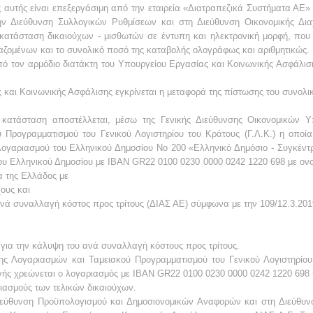
 αυτής είναι επεξεργάσιμη από την εταιρεία «Διατραπεζικά Συστήματα ΑΕ» 
ην Διεύθυνση Συλλογικών Ρυθμίσεων και στη Διεύθυνση Οικονομικής Δια
κατάσταση δικαιούχων - μισθωτών σε έντυπη και ηλεκτρονική μορφή, που
γαζομένων και το συνολικό ποσό της καταβολής ολογράφως και αριθμητικώς.
πό τον αρμόδιο διατάκτη του Υπουργείου Εργασίας και Κοινωνικής Ασφάλιση
αι Κοινωνικής Ασφάλισης εγκρίνεται η μεταφορά της πίστωσης του συνολικ
ατάσταση αποστέλλεται, μέσω της Γενικής Διεύθυνσης Οικονομικών Υ
Προγραμματισμού του Γενικού Λογιστηρίου του Κράτους (Γ.Λ.Κ.) η οποία 
λογαριασμού του Ελληνικού Δημοσίου Νο 200 «Ελληνικό Δημόσιο - Συγκέν
ου Ελληνικού Δημοσίου με ΙΒΑΝ GR22 0100 0230 0000 0242 1220 698 με ο
α της Ελλάδος με
ους και
νά συναλλαγή κόστος προς τρίτους (ΔΙΑΣ ΑΕ) σύμφωνα με την 109/12.3.2019
 για την κάλυψη του ανά συναλλαγή κόστους προς τρίτους.
ης Λογαριασμών και Ταμειακού Προγραμματισμού του Γενικού Λογιστηρίου
γής χρεώνεται ο λογαριασμός με ΙΒΑΝ GR22 0100 0230 0000 0242 1220 698 π
ιασμούς των τελικών δικαιούχων.
ιεύθυνση Προϋπολογισμού και Δημοσιονομικών Αναφορών και στη Διεύθυνση