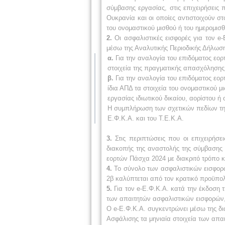
σύμβασης εργασίας, στις επιχειρήσεις 
Ουκρανία και οι οποίες αντιστοιχούν 
του ονομαστικού μισθού ή του ημερομισ
2.
Οι ασφαλιστικές εισφορές για τον e-
μέσω της Αναλυτικής Περιοδικής Δήλωση
α.
Για την αναλογία του επιδόματος εο
στοιχεία της πραγματικής απασχόλησης
β.
Για την αναλογία του επιδόματος εο
ίδια ΑΠΔ τα στοιχεία του ονομαστικού 
εργασίας ιδιωτικού δικαίου, αορίστου 
Η συμπλήρωση των σχετικών πεδίων της 
Ε.Φ.Κ.Α. και του Τ.Ε.Κ.Α.
3.
Στις περιπτώσεις που οι επιχειρήσε
διακοπής της αναστολής της σύμβασης 
εορτών Πάσχα 2024 με διακριτό τρόπο κα
4.
Το σύνολο των ασφαλιστικών εισφορώ
2β καλύπτεται από τον κρατικό προϋπο
5.
Για τον e-Ε.Φ.Κ.Α. κατά την έκδοση 
των απαιτητών ασφαλιστικών εισφορών,
Ο e-Ε.Φ.Κ.Α. συγκεντρώνει μέσω της δι
Ασφάλισης τα μηνιαία στοιχεία των απα