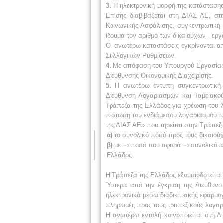
3.
Η ηλεκτρονική μορφή της κατάστασης
Επίσης διαβιβάζεται στη ΔΙΑΣ ΑΕ, στ
Κοινωνικής Ασφάλισης, συγκεντρωτική 
ίδρυμα τον αριθμό των δικαιούχων - ερ
Οι ανωτέρω καταστάσεις εγκρίνονται α
Συλλογικών Ρυθμίσεων.
4.
Με απόφαση του Υπουργού Εργασίας κ
Διεύθυνσης Οικονομικής Διαχείρισης.
5.
Η ανωτέρω έντυπη συγκεντρωτική κ
Διεύθυνση Λογαριασμών και Ταμειακού 
Τράπεζα της Ελλάδος για χρέωση του 
πίστωση του ενδιάμεσου λογαριασμού τ
της ΔΙΑΣ ΑΕ» που τηρείται στην Τράπεζ
α)
το συνολικό ποσό προς τους δικαιούχ
β)
με το ποσό που αφορά το συνολικό α
Ελλάδος.
Η Τράπεζα της Ελλάδος εξουσιοδοτείται
Ύστερα από την έγκριση της Διεύθυνσ
ηλεκτρονικά μέσω διαδικτυακής εφαρμο
πληρωμές προς τους τραπεζικούς λογαρ
Η ανωτέρω εντολή κοινοποιείται στη Δ