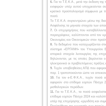
6.
Για το Τ.Ε.Κ.Α., μετά την έκδοση τη
εισφορών υπέρ αυτού υποχρεούνται σε
κρατικό προϋπολογισμό σύμφωνα με τη
ποσό.
Το Τ.Ε.Κ.Α. συγκεντρώνει μέσω της δια
Ασφάλισης τα μηνιαία στοιχεία των απα
7.
Οι επιχορηγήσεις που καταβάλλοντα
παραγράφους, καλύπτονται από τον κρ
Οικονομίας και Οικονομικών στον προϋ
8.
Τα δεδομένα που καταχωρίζονται στι
σύστημα «ΕΡΓΑΝΗ» του Υπουργείου Ερ
ιστορικά στοιχεία λειτουργίας της επ
δηλώνονται, με τις οποίες βαρύνεται ο
ηλεκτρονικά οι προβλεπόμενες πράξεις 
9.
Τυχόν υποβληθείσες ΑΠΔ που αφορού
παρ. 1 τροποποιούνται ώστε να απεικον
10.
Για τον e-Ε.Φ.Κ.Α., τυχόν ποσά α
αφορούν στο επίδομα εορτών Πάσχα 20
μισθολογικών περιόδων.
11.
Για το Τ.Ε.Κ.Α., τα ποσά ασφαλιστι
επίδομα εορτών Πάσχα 2024 και καλύπτ
υπέρ της επιχείρησης -εργοδότη και συ
Προϋπόθεση της εγγραφής των ποσών α