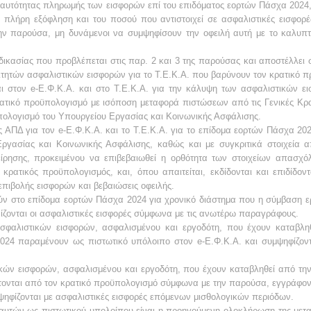
ς ταυτότητας πληρωμής των εισφορών επί του επιδόματος εορτών Πάσχα 2024
 πλήρη εξόφληση και του ποσού που αντιστοιχεί σε ασφαλιστικές εισφορέ
ν παρούσα, μη δυνάμενοι να συμψηφίσουν την οφειλή αυτή με το καλυπ
δικασίας που προβλέπεται στις παρ. 2 και 3 της παρούσας και αποστέλλει
ιτητών ασφαλιστικών εισφορών για το Τ.Ε.Κ.Α. που βαρύνουν τον κρατικό 
ι στον e-Ε.Φ.Κ.Α. και στο Τ.Ε.Κ.Α. για την κάλυψη των ασφαλιστικών ε
ατικό προϋπολογισμό με ισόποση μεταφορά πιστώσεων από τις Γενικές Κρα
πολογισμό του Υπουργείου Εργασίας και Κοινωνικής Ασφάλισης.
ς ΑΠΔ για τον e-Ε.Φ.Κ.Α. και το Τ.Ε.Κ.Α. για το επίδομα εορτών Πάσχα 2
γασίας και Κοινωνικής Ασφάλισης, καθώς και με συγκριτικά στοιχεία
ιχείρησης, προκειμένου να επιβεβαιωθεί η ορθότητα των στοιχείων απασ
 κρατικός προϋπολογισμός, και, όπου απαιτείται, εκδίδονται και επιδίδον
επιβολής εισφορών και βεβαιώσεις οφειλής.
ν στο επίδομα εορτών Πάσχα 2024 για χρονικό διάστημα που η σύμβαση ε
ίζονται οι ασφαλιστικές εισφορές σύμφωνα με τις ανωτέρω παραγράφους.
σφαλιστικών εισφορών, ασφαλισμένου και εργοδότη, που έχουν καταβληθ
24 παραμένουν ως πιστωτικό υπόλοιπο στον e-Ε.Φ.Κ.Α. και συμψηφίζοντ
κών εισφορών, ασφαλισμένου και εργοδότη, που έχουν καταβληθεί από την 
ονται από τον κρατικό προϋπολογισμό σύμφωνα με την παρούσα, εγγράφοντ
μψηφίζονται με ασφαλιστικές εισφορές επόμενων μισθολογικών περιόδων.
υτών ως πιστωτικού υπολοίπου είναι η προηγούμενη ολοκλήρωση της μετ