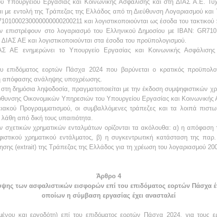
υ Υπουργείου Εργασίας και Κοινωνικής Ασφάλισης και στη ΔΙΑΣ Α.Ε. Τυ
 με εντολή της Τράπεζας της Ελλάδος από τη Διεύθυνση Λογαριασμού και
101000230000000000200211 και λογιστικοποιούνται ως έσοδα του τακτικού
επιστρέφουν στο λογαριασμό του Ελληνικού Δημοσίου με IBAN: GR7101
ς ΔΙΑΣ ΑΕ και λογιστικοποιούνται στα έσοδα του προϋπολογισμού.
ΙΑΣ ΑΕ ενημερώνει το Υπουργείο Εργασίας και Κοινωνικής Ασφάλιση
 επιδόματος εορτών Πάσχα 2024 που βαρύνεται ο κρατικός προϋπολογ
η απόφασης ανάληψης υποχρέωσης.
τη δημόσια ληψοδοσία, πραγματοποιείται με την έκδοση συμψηφιστικών χ
ιεύθυνσης Οικονομικών Υπηρεσιών του Υπουργείου Εργασίας και Κοινωνικής
ακού Προγραμματισμού, οι συμβαλλόμενες τράπεζες και τα λοιπά πιστωτ
 λάθη από δική τους υπαιτιότητα.
ων σχετικών χρηματικών ενταλμάτων ορίζονται τα ακόλουθα: α) η απόφαση
ιστικού χρηματικού εντάλματος, β) η συγκεντρωτική κατάσταση της παρ. 
ησης (extrait) της Τράπεζας της Ελλάδος για τη χρέωση του λογαριασμού 200
Άρθρο 4
υψης των ασφαλιστικών εισφορών επί του επιδόματος εορτών Πάσχα έτ
οποίων η σύμβαση εργασίας έχει ανασταλεί
μένου και εργοδότη) επί του επιδόματος εορτών Πάσχα 2024, για τους ε