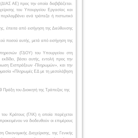
(ΔΙΑΣ ΑΕ) προς την οποία διαβιβάζεται.
χείρισης του Υπουργείου Εργασίας και
 περιλαμβάνει ανά τράπεζα ή πιστωτικό
ς, έπειτα από εισήγηση της Διεύθυνσης
ού ποσού αυτής, μετά από εισήγηση της
πηρεσιών (ΓΔΟΥ) του Υπουργείου στη
εκδίδει, βάσει αυτής, εντολή προς την
τρωση Εισπράξεων -Πληρωμών», και την
νομασία «Πληρωμές ΕΔ με τη μεσολάβηση
 Πράξη του Διοικητή της Τράπεζας της
 του Κράτους (ΓΛΚ) η οποία παρέχεται
ροκειμένου να διοδευθούν οι επιμέρους
 Οικονομικής Διαχείρισης, της Γενικής