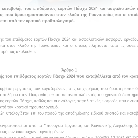
 καταβολής του επιδόματος εορτών Πάσχα 2024 και ασφαλιστικών
ις που δραστηριοποιούνται στον κλάδο της Γουνοποιίας και οι οποί
εται από τον κρατικό προϋπολογισμό.
λής του επιδόματος εορτών Πάσχα 2024 και ασφαλιστικών εισφορών εργαζ
νται στον κλάδο της Γουνοποιίας και οι οποίες πλήττονται από τις συν
ισμό, ως ακολούθως:
Άρθρο 1
ής του επιδόματος εορτών Πάσχα 2024 που καταβάλλεται από τον κρ
μβαση εργασίας των εργαζομένων, στις επιχειρήσεις που δραστηριοποιούν
ου πολέμου στην Ουκρανία, τίθεται σε αναστολή εντός του χρονικού διαστήμ
τος εορτών Πάσχα, καθώς και οι ανάλογες ασφαλιστικές εισφορές που αντισ
από τον κρατικό προϋπολογισμό.
24 υπολογίζεται επί του ποσού της αποζημίωσης ειδικού σκοπού και καταβ
αγματοποιείται από το Υπουργείο Εργασίας και Κοινωνικής Ασφάλισης δ
μούς των δικαιούχων - εργαζομένων.
 από την ανωτέρω παράγραφο εφαρμόζεται η υπ΄ αρ. 19040/7.12.1981 (Β΄ 74