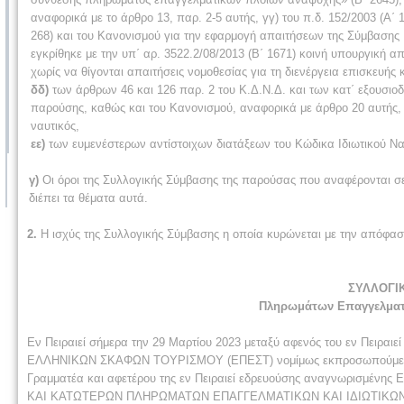
αναφορικά με το άρθρο 13, παρ. 2-5 αυτής, γγ) του π.δ. 152/2003 (Α΄ 1
268) και του Κανονισμού για την εφαρμογή απαιτήσεων της Σύμβασης
εγκρίθηκε με την υπ΄ αρ. 3522.2/08/2013 (Β΄ 1671) κοινή υπουργική απ
χωρίς να θίγονται απαιτήσεις νομοθεσίας για τη διενέργεια επισκευής
δδ)
των άρθρων 46 και 126 παρ. 2 του Κ.Δ.Ν.Δ. και των κατ΄ εξουσι
παρούσης, καθώς και του Κανονισμού, αναφορικά με άρθρο 20 αυτής, 
ναυτικός,
εε)
των ευμενέστερων αντίστοιχων διατάξεων του Κώδικα Ιδιωτικού Ναυτ
γ)
Οι όροι της Συλλογικής Σύμβασης της παρούσας που αναφέρονται σε 
διέπει τα θέματα αυτά.
2.
Η ισχύς της Συλλογικής Σύμβασης η οποία κυρώνεται με την απόφαση 
ΣΥΛΛΟΓΙ
Πληρωμάτων Επαγγελματι
Εν Πειραιεί σήμερα την 29 Μαρτίου 2023 μεταξύ αφενός του εν Πει
ΕΛΛΗΝΙΚΩΝ ΣΚΑΦΩΝ ΤΟΥΡΙΣΜΟΥ (ΕΠΕΣΤ) νομίμως εκπροσωπούμενου υπ
Γραμματέα και αφετέρου της εν Πειραιεί εδρευούσης αναγνωρισμέ
ΚΑΙ ΚΑΤΩΤΕΡΩΝ ΠΛΗΡΩΜΑΤΩΝ ΕΠΑΓΓΕΛΜΑΤΙΚΩΝ ΚΑΙ ΙΔΙΩΤΙΚΩΝ ΘΑ