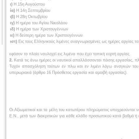
ι)
Η 15η Αυγούστου
ία)
Η 14η Σεπτεμβρίου
ιβ)
Η 28η Οκτωβρίου
ιγ)
Η ημέρα του Αγίου Νικολάου
ιδ)
Η ημέρα των Χριστουγέννων
ιε)
Η δεύτερη ημέρα των Χριστουγέννων
ιστ)
Εις τους Ελληνικούς λιμένες αναγνωρισμένες ως ημέρες αργίας τοπ
εφόσον το πλοίο ναυλοχεί εις λιμένα που έχει τοπική εορτή αργίας.
2.
Κατά τις άνω ημέρες οι ναυτικοί απαλλάσσονται πάσης εργασίας, 
Τυχόν απασχόληση τούτων εν πλω και εν λιμένι λόγω αναγκών του π
υπερωριακά (άρθρο 16 Πρόσθετος εργασία και αμοιβή εργασίας).
Οι Αξιωματικοί και τα μέλη του κατωτέρου πληρώματος υποχρεούνται 
Ε.Ν., μετά των διακριτικών για κάθε κλάδο προσωπικού κατά βαθμό ή ει