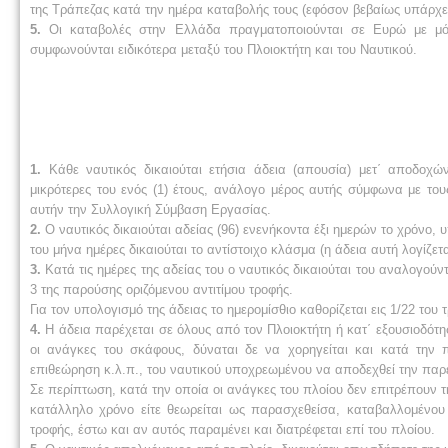
της Τράπεζας κατά την ημέρα καταβολής τους (εφόσον βεβαίως υπάρχε
5.
Οι καταβολές στην Ελλάδα πραγματοποιούνται σε Ευρώ με μόνη
συμφωνούνται ειδικότερα μεταξύ του Πλοιοκτήτη και του Ναυτικού.
1.
Κάθε ναυτικός δικαιούται ετήσια άδεια (απουσία) μετ΄ αποδοχ
μικρότερες του ενός (1) έτους, ανάλογο μέρος αυτής σύμφωνα με το
αυτήν την Συλλογική Σύμβαση Εργασίας.
2.
Ο ναυτικός δικαιούται αδείας (96) ενενήκοντα έξι ημερών το χρόνο, 
του μήνα ημέρες δικαιούται το αντίστοιχο κλάσμα (η άδεια αυτή λογίζετ
3.
Κατά τις ημέρες της αδείας του ο ναυτικός δικαιούται του αναλογούν
3 της παρούσης οριζόμενου αντιτίμου τροφής.
Για τον υπολογισμό της άδειας το ημερομίσθιο καθορίζεται εις 1/22 του 
4.
Η άδεια παρέχεται σε όλους από τον Πλοιοκτήτη ή κατ΄ εξουσιοδότη
οι ανάγκες του σκάφους, δύναται δε να χορηγείται και κατά την 
επιθεώρηση κ.λ.π., του ναυτικού υποχρεωμένου να αποδεχθεί την παρ
Σε περίπτωση, κατά την οποία οι ανάγκες του πλοίου δεν επιτρέπουν τ
κατάλληλο χρόνο είτε θεωρείται ως παρασχεθείσα, καταβαλλομένου σ
τροφής, έστω και αν αυτός παραμένει και διατρέφεται επί του πλοίου.