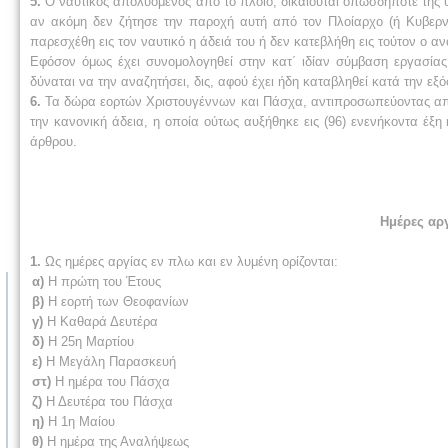
5.
Ο ναυτικός απολυόμενος από το πλοίο, δικαιούται οπωσδήποτε της 
αν ακόμη δεν ζήτησε την παροχή αυτή από τον Πλοίαρχο (ή Κυβερνή
παρεσχέθη εις τον ναυτικό η άδειά του ή δεν κατεβλήθη εις τούτον ο αν
Εφόσον όμως έχει συνομολογηθεί στην κατ΄ ιδίαν σύμβαση εργασίας 
δύναται να την αναζητήσει, δις, αφού έχει ήδη καταβληθεί κατά την ε
6.
Τα δώρα εορτών Χριστουγέννων και Πάσχα, αντιπροσωπεύοντας απ
την κανονική άδεια, η οποία ούτως αυξήθηκε εις (96) ενενήκοντα έξη
άρθρου.
Ημέρες αργ
1.
Ως ημέρες αργίας εν πλω και εν λυμένη ορίζονται:
α)
Η πρώτη του Έτους
β)
Η εορτή των Θεοφανίων
γ)
Η Καθαρά Δευτέρα
δ)
Η 25η Μαρτίου
ε)
Η Μεγάλη Παρασκευή
στ)
Η ημέρα του Πάσχα
ζ)
Η Δευτέρα του Πάσχα
η)
Η 1η Μαίου
θ)
Η ημέρα της Αναλήψεως