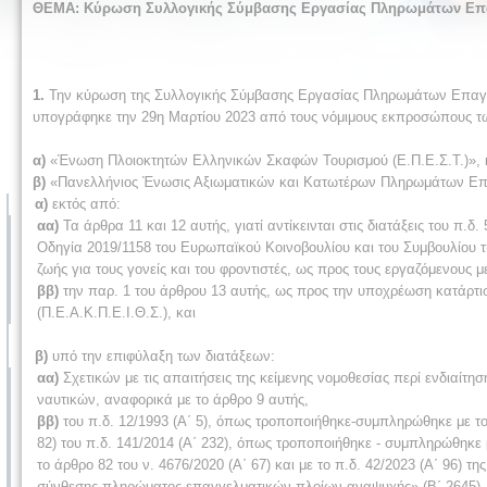
ΘΕΜΑ:
Κύρωση Συλλογικής Σύμβασης Εργασίας Πληρωμάτων Επαγγ
1.
Την κύρωση της Συλλογικής Σύμβασης Εργασίας Πληρωμάτων Επαγγελ
υπογράφηκε την 29η Μαρτίου 2023 από τους νόμιμους εκπροσώπους 
α)
«Ένωση Πλοιοκτητών Ελληνικών Σκαφών Τουρισμού (Ε.Π.Ε.Σ.Τ.)», 
β)
«Πανελλήνιος Ένωσις Αξιωματικών και Κατωτέρων Πληρωμάτων Επα
α)
εκτός από:
αα)
Τα άρθρα 11 και 12 αυτής, γιατί αντίκεινται στις διατάξεις του π.δ
Οδηγία 2019/1158 του Ευρωπαϊκού Κοινοβουλίου και του Συμβουλίου τη
ζωής για τους γονείς και του φροντιστές, ως προς τους εργαζόμενους 
ββ)
την παρ. 1 του άρθρου 13 αυτής, ως προς την υποχρέωση κατάρτ
(Π.Ε.Α.Κ.Π.Ε.Ι.Θ.Σ.), και
β)
υπό την επιφύλαξη των διατάξεων:
αα)
Σχετικών με τις απαιτήσεις της κείμενης νομοθεσίας περί ενδιαίτη
ναυτικών, αναφορικά με το άρθρο 9 αυτής,
ββ)
του π.δ. 12/1993 (Α΄ 5), όπως τροποποιήθηκε-συμπληρώθηκε με το π.
82) του π.δ. 141/2014 (Α΄ 232), όπως τροποποιήθηκε - συμπληρώθηκε με
το άρθρο 82 του ν. 4676/2020 (Α΄ 67) και με το π.δ. 42/2023 (Α΄ 96)
σύνθεσης πληρώματος επαγγελματικών πλοίων αναψυχής» (Β΄ 2645), κα