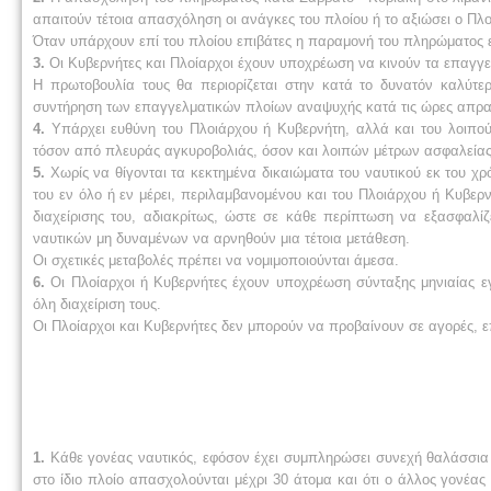
απαιτούν τέτοια απασχόληση οι ανάγκες του πλοίου ή το αξιώσει ο Πλο
Όταν υπάρχουν επί του πλοίου επιβάτες η παραμονή του πληρώματος εί
3.
Οι Κυβερνήτες και Πλοίαρχοι έχουν υποχρέωση να κινούν τα επαγγελ
Η πρωτοβουλία τους θα περιορίζεται στην κατά το δυνατόν καλύτερ
συντήρηση των επαγγελματικών πλοίων αναψυχής κατά τις ώρες απραξ
4.
Υπάρχει ευθύνη του Πλοιάρχου ή Κυβερνήτη, αλλά και του λοιπο
τόσον από πλευράς αγκυροβολιάς, όσον και λοιπών μέτρων ασφαλεία
5.
Χωρίς να θίγονται τα κεκτημένα δικαιώματα του ναυτικού εκ του χ
του εν όλο ή εν μέρει, περιλαμβανομένου και του Πλοιάρχου ή Κυβερ
διαχείρισης του, αδιακρίτως, ώστε σε κάθε περίπτωση να εξασφαλ
ναυτικών μη δυναμένων να αρνηθούν μια τέτοια μετάθεση.
Οι σχετικές μεταβολές πρέπει να νομιμοποιούνται άμεσα.
6.
Οι Πλοίαρχοι ή Κυβερνήτες έχουν υποχρέωση σύνταξης μηνιαίας ε
όλη διαχείριση τους.
Οι Πλοίαρχοι και Κυβερνήτες δεν μπορούν να προβαίνουν σε αγορές, ε
1.
Κάθε γονέας ναυτικός, εφόσον έχει συμπληρώσει συνεχή θαλάσσια 
στο ίδιο πλοίο απασχολούνται μέχρι 30 άτομα και ότι ο άλλος γονέας