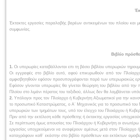
Έκ
Έκτακτες εργασίες παραλαβής βαρέων αντικειμένων του πλοίου και με
συμφωνίας.
Βιβλίο πρόσθε
1.
Οι υπερωρίες καταβάλλονται επι τη βάσει βιβλίου υπερωριών τηρου
Οι εγγραφές στο βιβλίο αυτό, αφού επικυρωθούν από τον Πλοίαρχο
αμφισβητηθούν εφόσον προσυπογράφονται παρά των υπερωριακώς ερ
Εφόσον γίνονται υπερωρίες θα γίνεται θεώρηση του βιβλίου από την 
Πλοίου στο λιμάνι πέρατος του ταξιδιού, άλλως δεν θα λαμβάνεται υπ
2.
Υπόλογοι προς τον Πλοίαρχο ή Κυβερνήτη Αξιωματικοί για την κανον
το προσωπικό Καταστρώματος, ο Α΄ Μηχανικός για το προσωπικό του Μ
υπερωριών των τμημάτων τους, υπό τον έλεγχο του Πλοιάρχου ή Κυβερ
Πριν από την εκτέλεση κάθε πρόσθετης ή έκτακτης εργασίας υποχρεούν
Σε περίπτωση όμως απουσίας του Πλοιάρχου ή Κυβερνήτη οι ανωτέρω 
εργασίας υποχρεούμενοι να αναφέρουν αμέσως μετά στον Πλοίαρχο ή 
καταγράφουν καθ΄ εκάστην στο βιβλίο πρόσθετων και εκτάκτων αμοιβώ