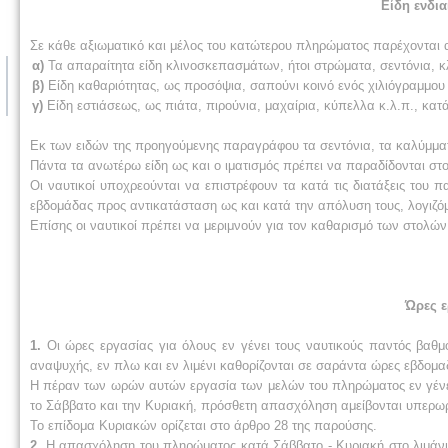
Είδη ενδι
Σε κάθε αξιωματικό και μέλος του κατώτερου πληρώματος παρέχονται 
α)
Τα απαραίτητα είδη κλινοσκεπασμάτων, ήτοι στρώματα, σεντόνια, 
β)
Είδη καθαριότητας, ως προσόψια, σαπούνι κοινό ενός χιλιόγραμμο
γ)
Είδη εστιάσεως, ως πιάτα, πιρούνια, μαχαίρια, κύπελλα κ.λ.π., κα
Εκ των ειδών της προηγούμενης παραγράφου τα σεντόνια, τα καλύμμ
Πάντα τα ανωτέρω είδη ως και ο ιματισμός πρέπει να παραδίδονται στ
Οι ναυτικοί υποχρεούνται να επιστρέφουν τα κατά τις διατάξεις το
εβδομάδας προς αντικατάσταση ως και κατά την απόλυση τους, λογιζ
Επίσης οι ναυτικοί πρέπει να μεριμνούν για τον καθαρισμό των στολών
Ώρες ε
1.
Οι ώρες εργασίας για όλους εν γένει τους ναυτικούς παντός βαθμ
αναψυχής, εν πλω και εν λιμένι καθορίζονται σε σαράντα ώρες εβδομα
Η πέραν των ωρών αυτών εργασία των μελών του πληρώματος εν γένε
το Σάββατο και την Κυριακή, πρόσθετη απασχόληση αμείβονται υπερω
Το επίδομα Κυριακών ορίζεται στο άρθρο 28 της παρούσης.
2.
Η απασχόληση του πληρώματος κατά Σάββατο - Κυριακή στο λιμάνι 