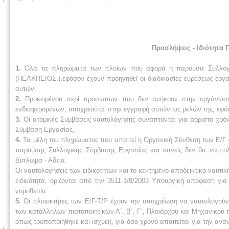
Προσλήψεις - Ιδιότητα
1.
Όλα τα πληρώματα των πλοίων που αφορά η παρούσα Συλλογικ
(ΠΕΑΚΠΕΙΘΣ.),εφόσον έχουν προηγηθεί οι διαδικασίες ευρέσεως εργ
αυτών.
2.
Προκειμένου περί προσώπων που δεν ανήκουν στην οργάνωση
ενδιαφερομένων, υποχρεούται στην εγγραφή αυτών ως μελών της, εφόσ
3.
Οι ατομικές Συμβάσεις ναυτολόγησης συνάπτονται για αόριστο χρό
Σύμβαση Εργασίας.
4.
Τα μέλη του πληρώματος που απαιτεί η Οργανική Σύνθεση των Ε/Γ -Τ
παρούσης Συλλογικής Σύμβασης Εργασίας και κανείς δεν θα ναυτολο
Δίπλωμα - Αδεια.
Οι ναυτολογήσεις των ειδικοτήτων και το κεκτημένο αποδεικτικό ναυτικ
ειδικότητα, ορίζονται από την 3511.1/8/2003 Υπουργική απόφαση γ
νομοθεσία.
5.
Οι πλοιοκτήτες των Ε/Γ-Τ/Ρ έχουν την υποχρέωση να ναυτολογούν
των κατάλληλων πιστοποιητικών Α΄, Β΄, Γ΄, Πλοιάρχου και Μηχανικού π
όπως τροποποιήθηκε και ισχύει), για όσο χρόνο απαιτείται για την αν