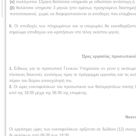
(α)
τουλάχιστον 12μηνη θαλάσσια υπηρεσία με ειδικότητα αντίστοιχη ή 
(β)
θαλάσσια υπηρεσία 3 μηνών (στο αμέσως προηγούμενο διάστημα) σ
πιστοποιητικού, χωρίς να διαφοροποιούνται οι αποδοχές που ελάμβα
6.
Οι αποδοχές των πληρωμάτων και οι υπερωρίες θα εκκαθαρίζονται
σημείωμα αποδοχών και κρατήσεων στο τέλος εκάστου μηνός.
Ώρες εργασίας προσωπικού 
1.
Ειδικώς για το προσωπικό Γενικών Υπηρεσιών εν γένει η οκτάωρη
πλείονας διακοπές αναλόγως προς το πρόγραμμα εργασίας και τις αν
πέραν του 8ώρου απασχόλησή του.
2.
Οι ώρες νυκτοφυλάκων του προσωπικού των θαλαμηπόλων πάσης διαβά
από της 18:00 μέχρι της 06:00 της επομένης.
Νυκτο
Οι εργάσιμες ώρες των νυκτοφυλάκων ορίζονται σε δώδεκα (12) συνεχ
δε φυλάκων από 06:00 έως 18:00.