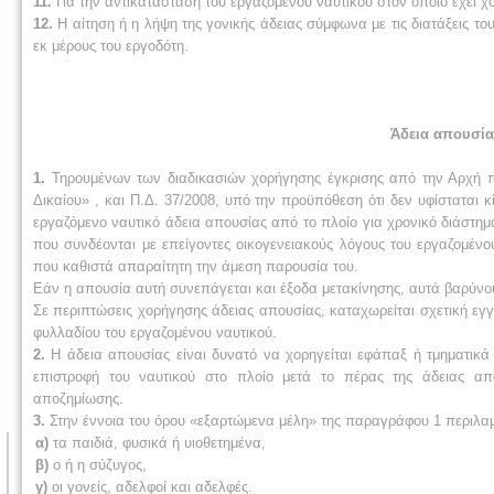
11.
Για την αντικατάσταση του εργαζομένου ναυτικού στον οποίο έχει χ
12.
Η αίτηση ή η λήψη της γονικής άδειας σύμφωνα με τις διατάξεις τ
εκ μέρους του εργοδότη.
Άδεια απουσία
1.
Τηρουμένων των διαδικασιών χορήγησης έγκρισης από την Αρχή π
Δικαίου» , και Π.Δ. 37/2008, υπό την προϋπόθεση ότι δεν υφίσταται 
εργαζόμενο ναυτικό άδεια απουσίας από το πλοίο για χρονικό διάστημ
που συνδέονται με επείγοντες οικογενειακούς λόγους του εργαζομέν
που καθιστά απαραίτητη την άμεση παρουσία του.
Εάν η απουσία αυτή συνεπάγεται και έξοδα μετακίνησης, αυτά βαρύνου
Σε περιπτώσεις χορήγησης άδειας απουσίας, καταχωρείται σχετική εγ
φυλλαδίου του εργαζομένου ναυτικού.
2.
Η άδεια απουσίας είναι δυνατό να χορηγείται εφάπαξ ή τμηματικά 
επιστροφή του ναυτικού στο πλοίο μετά το πέρας της άδειας απ
αποζημίωσης.
3.
Στην έννοια του όρου «εξαρτώμενα μέλη» της παραγράφου 1 περιλα
α)
τα παιδιά, φυσικά ή υιοθετημένα,
β)
ο ή η σύζυγος,
γ)
οι γονείς, αδελφοί και αδελφές.