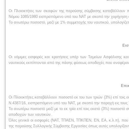
Οι Πλοιοκτήτες των σκαφών της παρούσης σύμβασης καταβάλλουν π
Νόμου 1085/1980 εισπραττόμενο υπό του NAT με σκοπό την χορήγηση 
Το ανωτέρω ποσοστό, μαζί με 1% συμμετοχής του ναυτικού, υπολογίζε
Εισ
Οι νόμιμες εισφορές και κρατήσεις υπέρ των Ταμείων Ασφάλισης κ
ναυτικούς εκπίπτονται από της πάσης φύσεως αποδοχές που αναφέρο
Επι
Οι Πλοιοκτήτες καταβάλλουν ποσοστό εκ του των τριών (3%) επί τοις ε
Ν.4387/16, εισπραττόμενο υπό του NAT, με σκοπό την παροχή εις τους
Το ανωτέρω ποσοστό μαζί με το εκ τρία επί τοις εκατό (3%) ποσοστό 
αποδοχών των ναυτικών.
Όλες γενικά οι εισφορές (NAT, ΤΠΑΕΝ, ΤΠΚΠΕΝ, ΕΝ, ΕΑ, κ.λ.π), που 
της παρούσης Συλλογικής Σύμβασης Εργασίας όπως αυτές υπολογίζοντ