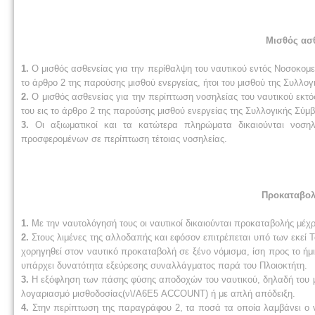
Μισθός ασθ
1.
Ο μισθός ασθενείας για την περίθαλψη του ναυτικού εντός Νοσοκομεί
το άρθρο 2 της παρούσης μισθού ενεργείας, ήτοι του μισθού της Συλλο
2.
Ο μισθός ασθενείας για την περίπτωση νοσηλείας του ναυτικού εκτό
του εις το άρθρο 2 της παρούσης μισθού ενεργείας της Συλλογικής Σύμβα
3.
Οι αξιωματικοί και τα κατώτερα πληρώματα δικαιούνται νοσ
προσφερομένων σε περίπτωση τέτοιας νοσηλείας.
Προκαταβολ
1.
Με την ναυτολόγησή τους οι ναυτικοί δικαιούνται προκαταβολής μέχρ
2.
Στους λιμένες της αλλοδαπής και εφόσον επιτρέπεται υπό των εκεί
χορηγηθεί στον ναυτικό προκαταβολή σε ξένο νόμισμα, ίση προς το ή
υπάρχει δυνατότητα εξεύρεσης συναλλάγματος παρά του Πλοιοκτήτη.
3.
Η εξόφληση των πάσης φύσης αποδοχών του ναυτικού, δηλαδή του μισ
λογαριασμό μισθοδοσίας(ν\/Α6Ε5 ACCOUNT) ή με απλή απόδειξη.
4.
Στην περίπτωση της παραγράφου 2, τα ποσά τα οποία λαμβάνει ο 