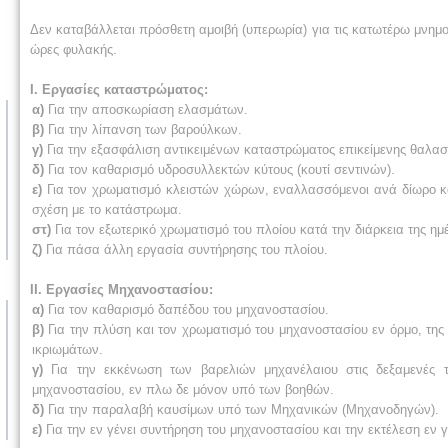
Δεν καταβάλλεται πρόσθετη αμοιβή (υπερωρία) για τις κατωτέρω μνημο
ώρες φυλακής.
Ι. Εργασίες καταστρώματος:
α)
Για την αποσκωρίαση ελασμάτων.
β)
Για την λίπανση των βαρούλκων.
γ)
Για την εξασφάλιση αντικειμένων καταστρώματος επικείμενης θαλα
δ)
Για τον καθαρισμό υδροσυλλεκτών κύτους (κουτί σεντινών).
ε)
Για τον χρωματισμό κλειστών χώρων, εναλλασσόμενοι ανά δίωρο κα
σχέση με το κατάστρωμα.
στ)
Για τον εξωτερικό χρωματισμό του πλοίου κατά την διάρκεια της ημ
ζ)
Για πάσα άλλη εργασία συντήρησης του πλοίου.
II. Εργασίες Μηχανοστασίου:
α)
Για τον καθαρισμό δαπέδου του μηχανοστασίου.
β)
Για την πλύση και τον χρωματισμό του μηχανοστασίου εν όρμο, τη
ικριωμάτων.
γ)
Για την εκκένωση των βαρελιών μηχανέλαιου στις δεξαμενές τ
μηχανοστασίου, εν πλω δε μόνον υπό των βοηθών.
δ)
Για την παραλαβή καυσίμων υπό των Μηχανικών (Μηχανοδηγών).
ε)
Για την εν γένει συντήρηση του μηχανοστασίου και την εκτέλεση εν 