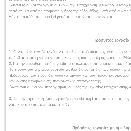
Άπαντες οι ναυτολογημένοι έχουν την υποχρέωση φυλακής- νυκτοφυλα
ρεπό σε μια από τις επόμενες ημέρες της εβδομάδας, μετά από συνενν
Εάν είναι αδύνατο να δοθεί ρεπό τότε αμείβεται υπερωριακά.
Πρόσθετος εργασία 
1.
Ο ναυτικός εάν διαταχθεί να εκτελέσει πρόσθετη εργασία, πέραν 
πρόσθετη αυτή εργασία να υπερβαίνει τις τέσσερις ώρες εντός του 24ώ
2.
Για την πρόσθετη αυτή εργασία, ο εκτελέσας αυτή ναυτικός δικαιούτ
Το ποσόν του μηνιαίου βασικού μισθού διαιρείται δια των ωρών της 
εβδομάδων του έτους δια δώδεκα μηνών και του πολλαπλασιασμού το
ισχυούσης εβδομαδιαίας υποχρεωτικής απασχόλησης.
Βάσει του ανωτέρω υπολογισμού, οι ώρες της μηνιαίας υποχρεωτικής α
3.
Για την πρόσθετη (υπερωριακή) εργασία περί της οποίας η προη
ναυτικού προσαυξάνεται κατά 25%.
Πρόσθετες εργασίες μη αμειβόμ