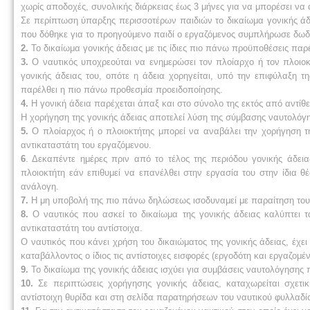
χωρίς αποδοχές, συνολικής διάρκειας έως 3 μήνες για να μπορέσει να 
Σε περίπτωση ύπαρξης περισσοτέρων παιδιών το δικαίωμα γονικής άδε
που δόθηκε για το προηγούμενο παιδί ο εργαζόμενος συμπλήρωσε δωδε
2.
Το δικαίωμα γονικής άδειας με τις ίδιες πιο πάνω προϋποθέσεις παρ
3.
Ο ναυτικός υποχρεούται να ενημερώσει τον πλοίαρχο ή τον πλοιοκ
γονικής άδειας του, οπότε η άδεια χορηγείται, υπό την επιφύλαξη
παρέλθει η πιο πάνω προθεσμία προειδοποίησης.
4.
Η γονική άδεια παρέχεται άπαξ και στο σύνολο της εκτός από αντίθ
Η χορήγηση της γονικής άδειας αποτελεί λύση της σύμβασης ναυτολόγη
5.
Ο πλοίαρχος ή ο πλοιοκτήτης μπορεί να αναβάλει την χορήγηση τη
αντικαταστάτη του εργαζόμενου.
6
. Δεκαπέντε ημέρες πριν από το τέλος της περιόδου γονικής άδει
πλοιοκτήτη εάν επιθυμεί να επανέλθει στην εργασία του στην ίδια 
ανάλογη.
7.
Η μη υποβολή της πιο πάνω δηλώσεως ισοδυναμεί με παραίτηση του
8.
Ο ναυτικός που ασκεί το δικαίωμα της γονικής άδειας καλύπτει τ
αντικαταστάτη του αντίστοιχα.
Ο ναυτικός που κάνει χρήση του δικαιώματος της γονικής άδειας, έχει
καταβάλλοντος ο ίδιος τις αντίστοιχες εισφορές (εργοδότη και εργαζομέν
9.
Το δικαίωμα της γονικής άδειας ισχύει για συμβάσεις ναυτολόγησης
10.
Σε περιπτώσεις χορήγησης γονικής άδειας, καταχωρείται σχετι
αντίστοιχη θυρίδα και στη σελίδα παρατηρήσεων του ναυτικού φυλλαδί