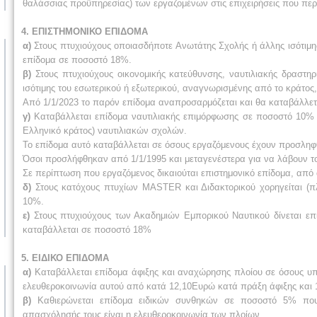
θαλάσσιας προϋπηρεσίας) των εργαζομένων στις επιχειρήσεις που περι
4. ΕΠΙΣΤΗΜΟΝΙΚΟ ΕΠΙΔΟΜΑ
α)
Στους πτυχιούχους οποιασδήποτε Ανωτάτης Σχολής ή άλλης ισότιμης
επίδομα σε ποσοστό 18%.
β)
Στους πτυχιούχους οικονομικής κατεύθυνσης, ναυτιλιακής δραστηρ
ισότιμης του εσωτερικού ή εξωτερικού, αναγνωρισμένης από το κράτος
Από 1/1/2023 το παρόν επίδομα αναπροσαρμόζεται και θα καταβάλλε
γ)
Καταβάλλεται επίδομα ναυτιλιακής επιμόρφωσης σε ποσοστό 10% 
Ελληνικό κράτος) ναυτιλιακών σχολών.
Το επίδομα αυτό καταβάλλεται σε όσους εργαζόμενους έχουν προσληφθε
Όσοι προσλήφθηκαν από 1/1/1995 και μεταγενέστερα για να λάβουν το
Σε περίπτωση που εργαζόμενος δικαιούται επιστημονικό επίδομα, από 
δ)
Στους κατόχους πτυχίων MASTER και Διδακτορικού χορηγείται (π
10%.
ε)
Στους πτυχιούχους των Ακαδημιών Εμπορικού Ναυτικού δίνεται ε
καταβάλλεται σε ποσοστό 18%
5. ΕΙΔΙΚΟ ΕΠΙΔΟΜΑ
α)
Καταβάλλεται επίδομα άφιξης και αναχώρησης πλοίου σε όσους υπ
ελευθεροκοινωνία αυτού από κατά 12,10Ευρώ κατά πράξη άφιξης και
β)
Καθιερώνεται επίδομα ειδικών συνθηκών σε ποσοστό 5% που 
απασχόλησής τους είναι η ελευθεροκοινωνία των πλοίων.