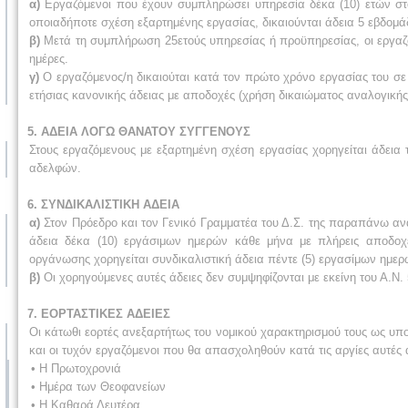
α)
Εργαζόμενοι που έχουν συμπληρώσει υπηρεσία δέκα (10) ετών στο
οποιαδήποτε σχέση εξαρτημένης εργασίας, δικαιούνται άδεια 5 εβδομά
β)
Μετά τη συμπλήρωση 25ετούς υπηρεσίας ή προϋπηρεσίας, οι εργαζόμε
ημέρες.
γ)
Ο εργαζόμενος/η δικαιούται κατά τον πρώτο χρόνο εργασίας του σ
ετήσιας κανονικής άδειας με αποδοχές (χρήση δικαιώματος αναλογικής 
5. ΑΔΕΙΑ ΛΟΓΩ ΘΑΝΑΤΟΥ ΣΥΓΓΕΝΟΥΣ
Στους εργαζόμενους με εξαρτημένη σχέση εργασίας χορηγείται άδεια
αδελφών.
6. ΣΥΝΔΙΚΑΛΙΣΤΙΚΗ ΑΔΕΙΑ
α)
Στον Πρόεδρο και τον Γενικό Γραμματέα του Δ.Σ. της παραπάνω αν
άδεια δέκα (10) εργάσιμων ημερών κάθε μήνα με πλήρεις αποδοχ
οργάνωσης χορηγείται συνδικαλιστική άδεια πέντε (5) εργασίμων ημε
β)
Οι χορηγούμενες αυτές άδειες δεν συμψηφίζονται με εκείνη του Α.Ν.
7. ΕΟΡΤΑΣΤΙΚΕΣ ΑΔΕΙΕΣ
Οι κάτωθι εορτές ανεξαρτήτως του νομικού χαρακτηρισμού τους ως υποχ
και οι τυχόν εργαζόμενοι που θα απασχοληθούν κατά τις αργίες αυτές 
• Η Πρωτοχρονιά
• Ημέρα των Θεοφανείων
• Η Καθαρά Δευτέρα