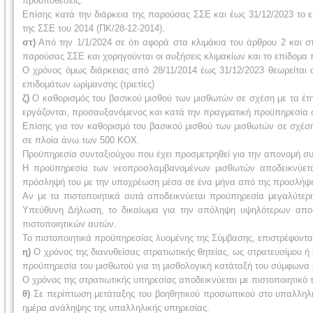
προϋποθέσεις.
Επίσης κατά την διάρκεια της παρούσας ΣΣΕ και έως 31/12/2023 το 
της ΣΣΕ του 2014 (ΠΚ/28-12-2014).
στ)
Από την 1/1/2024 σε ότι αφορά στα κλιμάκια του άρθρου 2 και σ
παρούσας ΣΣΕ και χορηγούνται οι αυξήσεις κλιμακίων και το επίδομα 
Ο χρόνος όμως διάρκειας από 28/11/2014 έως 31/12/2023 θεωρείται 
επιδομάτων ωρίμανσης (τριετίες)
ζ)
Ο καθορισμός του βασικού μισθού των μισθωτών σε σχέση με τα έτη
εργάζονται, προσαυξανόμενος και κατά την πραγματική προϋπηρεσία σ
Επίσης για τον καθορισμό του βασικού μισθού των μισθωτών σε σχέσ
σε πλοία άνω των 500 ΚΟΧ.
Προϋπηρεσία συνταξιούχου που έχει προσμετρηθεί για την απονομή συ
Η προϋπηρεσία των νεοπροσλαμβανομένων μισθωτών αποδεικνύεται
πρόσληψή του με την υποχρέωση μέσα σε ένα μήνα από της προσλήψε
Αν με τα πιστοποιητικά αυτά αποδεικνύεται προϋπηρεσία μεγαλύτε
Υπεύθυνη Δήλωση, το δικαίωμα για την απόληψη υψηλότερων αποδ
πιστοποιητικών αυτών.
Το πιστοποιητικά προϋπηρεσίας λυομένης της Σύμβασης, επιστρέφοντα
η)
Ο χρόνος της διανυθείσας στρατιωτικής θητείας, ως στρατευσίμου ή
προϋπηρεσία του μισθωτού για τη μισθολογική κατάταξή του σύμφωνα 
Ο χρόνος της στρατιωτικής υπηρεσίας αποδεικνύεται με πιστοποιητικό 
θ)
Σε περίπτωση μετάταξης του βοηθητικού προσωπικού στο υπαλληλι
ημέρα ανάληψης της υπαλληλικής υπηρεσίας.