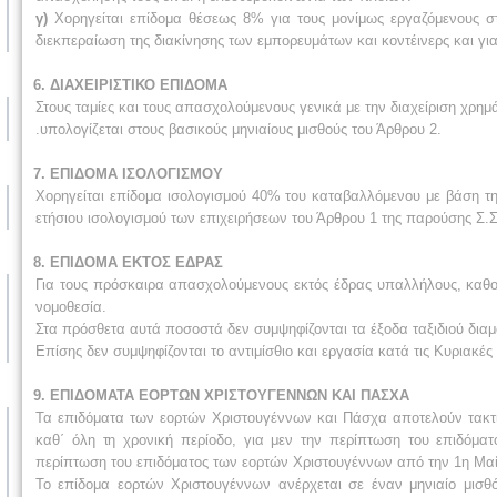
γ)
Χορηγείται επίδομα θέσεως 8% για τους μονίμως εργαζόμενους στο
διεκπεραίωση της διακίνησης των εμπορευμάτων και κοντέινερς και για
6. ΔΙΑΧΕΙΡΙΣΤΙΚΟ ΕΠΙΔΟΜΑ
Στους ταμίες και τους απασχολούμενους γενικά με την διαχείριση χρη
.υπολογίζεται στους βασικούς μηνιαίους μισθούς του Άρθρου 2.
7. ΕΠΙΔΟΜΑ ΙΣΟΛΟΓΙΣΜΟΥ
Χορηγείται επίδομα ισολογισμού 40% του καταβαλλόμενου με βάση τη
ετήσιου ισολογισμού των επιχειρήσεων του Άρθρου 1 της παρούσης Σ.Σ
8. ΕΠΙΔΟΜΑ ΕΚΤΟΣ ΕΔΡΑΣ
Για τους πρόσκαιρα απασχολούμενους εκτός έδρας υπαλλήλους, καθο
νομοθεσία.
Στα πρόσθετα αυτά ποσοστά δεν συμψηφίζονται τα έξοδα ταξιδιού διαμ
Επίσης δεν συμψηφίζονται το αντιμίσθιο και εργασία κατά τις Κυριακέ
9. ΕΠΙΔΟΜΑΤΑ ΕΟΡΤΩΝ ΧΡΙΣΤΟΥΓΕΝΝΩΝ ΚΑΙ ΠΑΣΧΑ
Τα επιδόματα των εορτών Χριστουγέννων και Πάσχα αποτελούν τακτι
καθ΄ όλη τη χρονική περίοδο, για μεν την περίπτωση του επιδόμα
περίπτωση του επιδόματος των εορτών Χριστουγέννων από την 1η Μαίο
Το επίδομα εορτών Χριστουγέννων ανέρχεται σε έναν μηνιαίο μισθό