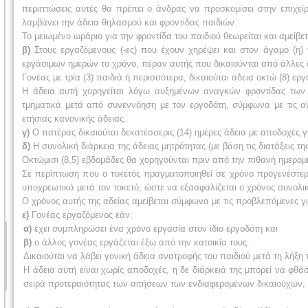
περιπτώσεις αυτές θα πρέπει ο άνδρας να προσκομίσει στην επιχεί
λαμβάνει την άδεια θηλασμού και φροντίδας παιδιών.
Το μειωμένο ωράριο για την φροντίδα του παιδιού θεωρείται και αμείβε
β)
Στους εργαζόμενους (-ες) που έχουν χηρέψει και στον άγαμο (η) γ
εργάσιμων ημερών το χρόνο, πέραν αυτής που δικαιούνται από άλλες δ
Γονέας με τρία (3) παιδιά ή περισσότερα, δικαιούται άδεια οκτώ (8) ε
Η άδεια αυτή χορηγείται λόγω αυξημένων αναγκών φροντίδας των 
τμηματικά μετά από συνεννόηση με τον εργοδότη, σύμφωνα με τις αν
ετήσιας κανονικής άδειας.
γ)
Ο πατέρας δικαιούται δεκατέσσερις (14) ημέρες άδεια με αποδοχές γ
δ)
Η συνολική διάρκεια της άδειας μητρότητας (με βάση τις διατάξεις τη
Οκτώμισι (8,5) εβδομάδες θα χορηγούνται πριν από την πιθανή ημερομην
Σε περίπτωση που ο τοκετός πραγματοποιηθεί σε χρόνο προγενέστερο
υποχρεωτικά μετά τον τοκετό, ώστε να εξασφαλίζεται ο χρόνος συνολι
Ο χρόνος αυτής της αδείας αμείβεται σύμφωνα με τις προβλεπόμενες γι
ε)
Γονέας εργαζόμενος εάν:
α)
έχει συμπληρώσει ένα χρόνο εργασία στον ίδιο εργοδότη και
β)
ο άλλος γονέας εργάζεται έξω από την κατοικία τους.
Δικαιούται να λάβει γονική άδεια ανατροφής του παιδιού μετά τη λήξη 
Η άδεια αυτή είναι χωρίς αποδοχές, η δε διάρκειά της μπορεί να φθάσ
σειρά προτεραιότητας των αιτήσεων των ενδιαφερομένων δικαιούχων,