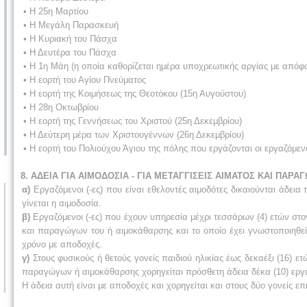
• Η 25η Μαρτίου
• Η Μεγάλη Παρασκευή
• Η Κυριακή του Πάσχα
• Η Δευτέρα του Πάσχα
• Η 1η Μάη (η οποία καθορίζεται ημέρα υποχρεωτικής αργίας με από
• Η εορτή του Αγίου Πνεύματος
• Η εορτή της Κοιμήσεως της Θεοτόκου (15η Αυγούστου)
• Η 28η Οκτωβρίου
• Η εορτή της Γεννήσεως του Χριστού (25η Δεκεμβρίου)
• Η Δεύτερη μέρα των Χριστουγέννων (26η Δεκεμβρίου)
• Η εορτή του Πολιούχου Άγιου της πόλης που εργάζονται οι εργαζόμ
8. ΑΔΕΙΑ ΓΙΑ ΑΙΜΟΔΟΣΙΑ - ΓΙΑ ΜΕΤΑΓΓΙΣΕΙΣ ΑΙΜΑΤΟΣ ΚΑΙ ΠΑ
α)
Εργαζόμενοι (-ες) που είναι εθελοντές αιμοδότες δικαιούνται άδε
γίνεται η αιμοδοσία.
β)
Εργαζόμενοι (-ες) που έχουν υπηρεσία μέχρι τεσσάρων (4) ετών στον
και παραγώγων του ή αιμοκάθαρσης και το οποίο έχει γνωστοποιηθεί σ
χρόνο με αποδοχές.
γ)
Στους φυσικούς ή θετούς γονείς παιδιού ηλικίας έως δεκαέξι (16) 
παραγώγων ή αιμοκάθαρσης χορηγείται πρόσθετη άδεια δέκα (10) εργ
Η άδεια αυτή είναι με αποδοχές και χορηγείται και στους δύο γονείς επ