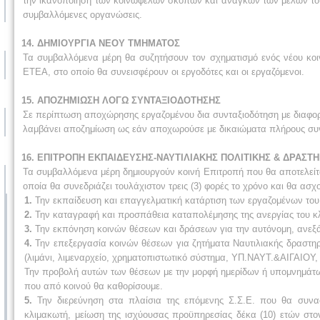
την ικανοποίηση των κοινωφελών σκοπών και αναγκών των μελών του
συμβαλλόμενες οργανώσεις.
14. ΔΗΜΙΟΥΡΓΙΑ ΝΕΟΥ ΤΜΗΜΑΤΟΣ
Τα συμβαλλόμενα μέρη θα συζητήσουν τον σχηματισμό ενός νέου κοιν
ΕΤΕΑ, στο οποίο θα συνεισφέρουν οι εργοδότες και οι εργαζόμενοι.
15. ΑΠΟΖΗΜΙΩΣΗ ΛΟΓΩ ΣΥΝΤΑΞΙΟΔΟΤΗΣΗΣ
Σε περίπτωση αποχώρησης εργαζομένου δια συνταξιοδότηση με διαφορε
λαμβάνει αποζημίωση ως εάν αποχωρούσε με δικαιώματα πλήρους συν
16. ΕΠΙΤΡΟΠΗ ΕΚΠΑΙΔΕΥΣΗΣ-ΝΑΥΤΙΛΙΑΚΗΣ ΠΟΛΙΤΙΚΗΣ & ΔΡΑΣΤ
Τα συμβαλλόμενα μέρη δημιουργούν κοινή Επιτροπή που θα αποτελείτ
οποία θα συνεδριάζει τουλάχιστον τρεις (3) φορές το χρόνο και θα ασ
1.
Την εκπαίδευση και επαγγελματική κατάρτιση των εργαζομένων του
2.
Την καταγραφή και προσπάθεια καταπολέμησης της ανεργίας του κ
3.
Την εκπόνηση κοινών θέσεων και δράσεων για την αυτόνομη, ανεξάρ
4.
Την επεξεργασία κοινών θέσεων για ζητήματα Ναυτιλιακής δραστηρ
(λιμάνι, λιμεναρχείο, χρηματοπιστωτικό σύστημα, ΥΠ.ΝΑΥΤ.&ΑΙΓΑΙΟΥ, Ε
Την προβολή αυτών των θέσεων με την μορφή ημερίδων ή υπομνημάτω
που από κοινού θα καθορίσουμε.
5.
Την διερεύνηση στα πλαίσια της επόμενης Σ.Σ.Ε. που θα συναφ
κλιμακωτή, μείωση της ισχύουσας προϋπηρεσίας δέκα (10) ετών στο