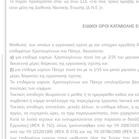
Το παρόν προσαρτάται στην ως άνω ΣΣΕ «Για τους όρους αμοιβής κα
είναι μέλη της Διεθνούς Ναυτικής Ένωσης (Δ.Ν.Ε.)».
ΕΙΔΙΚΟΙ ΟΡΟΙ ΚΑΤΑΒΟΛΗΣ 
Μισθωτοί, των οποίων η εργασιακή σχέση με τον υπόχρεο εργοδότη δ
επιδομάτων Χριστουγέννων και Πάσχα, δικαιούνται:
α)
για επίδομα εορτών Χριστουγέννων ποσό ίσο με 2/25 του μηνιαίο
δεκαεννιά μέρες διάρκειας της εργασιακής σχέσης και
β)
για επίδομα εορτών Πάσχα ποσό ίσο με το 1/15 του μισού μηνιαίου 
μέρες διάρκειας της εργασιακής σχέσης.
Τα επιδόματα εορτών Χριστουγέννων και Πάσχα υπολογίζονται βάσ
ανώτερες των νομίμων.
Τακτικές αποδοχές θεωρούνται ο μισθός ή το ημερομίσθιο καθώς και κά
συμβατικό ή νόμιμο αντάλλαγμα της παρεχόμενης εργασίας τακτικά κά
Τακτικές αποδοχές αποτελούν, μεταξύ άλλων, το επίδομα άδειας, η αμ
αργίες, σε νυχτερινές ώρες, τα πριμ παραγωγικότητας, όταν χορηγούν
Κατά τα λοιπά ισχύουν και ενσωματώνονται στην παρούσα οι διατάξ
Εργασίας) (ΦΕΚ Β 742), όπως τροποποιήθηκε από την ΥΑ 2006743/
από την ΥΑ 11520/1995 (ΦΕΚ Β 374) και της ΥΑ 18796/1989 (ΦΕΚ Β 21
των επιδομάτων εορτών στους μισθωτούς όλης της Χώρας που απασχ