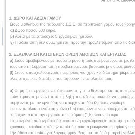
ΑΡΘΡΟ 4: ΔΙΑΦΟ
1. ΔΩΡΟ ΚΑΙ ΑΔΕΙΑ ΓΑΜΟΥ
Στους μισθωτούς της παρούσης Σ.Σ.Ε. σε περίπτωση γάμου τους χορηγε
α)
Δώρο ποσού 600 ευρώ.
β)
Άδεια με τις αποδοχές 5 εργασίμων ημερών.
γ)
Η άδεια αυτή δεν συμψηφίζεται προς την προβλεπόμενη από τις διατ
2. ΕΞΑΣΦΑΛΙΣΗ ΚΑΤΩΤΕΡΩΝ ΟΡΙΩΝ ΑΜΟΙΒΏΝ ΚΑΙ ΕΡΓΑΣΙΑΣ
α)
Στους αμειβόμενους με ποσοστό μόνο ή τους αμειβόμενους με μισθό
τους από τη Σύμβαση αυτή προβλεπόμενους βασικούς μηνιαίους μισθού
β)
Στους απασχολούμενους ημερησίως για χρονικό διάστημα μικρότε
όλες οι σχετικές διατάξεις που αφορούν τις απολαβές τους.
α)
Οι μητέρες εργαζόμενες δικαιούνται, για το θηλασμό και τις αυξημέ
ετών (τριάντα μηνών) από τη λήξη της άδειας τοκετού να προσέρχ
συμφωνίας με τον εργοδότη να απέρχονται δύο (2) ώρες νωρίτερα.
Για τον υπόλοιπο ενάμιση χρόνο (1,5) δικαιούνται να προσέρχονται μι
απέρχονται από την εργασία τους μιάμιση (1,5) ώρα νωρίτερα.
Το μειωμένο αυτό ωράριο δικαιούται ο/η εργαζόμενος/η με αίτηση του
χρονικής περιόδου κατά την οποία δικαιούται μειωμένου ωραρίου για τη
Την άδεια απουσίας για λόγους φροντίδας του παιδιού μπορεί εναλλακ