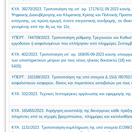
ΚΥΑ. 39270/2023. Τροποποίηση της υπ΄ αρ. 17176/11.09.2023 κοινή
Ψηφιακής Διακυβέρνησης και Κλιματικής Κρίσης και Πολιτικής Προστ
ενίσχυσης, ως πρώτη αρωγή, έναντι στεγαστικής συνδρομής, σε ιδι
γενομένης από την 4η ως την 11η
ΥΠΕΡΓ.: 744709/2023. Τροποποίηση ρύθμισης Τρεχουσών και Καθυσ
εργοδοτών ή ασφαλισμένων που επλήγησαν από πλημμύρες Σεπτεμβρ
ΚΥΑ. 402/2023. Τροποποίηση υπ΄ αρ. 169/05-09-2023 κοινής υπουργ
των υποστηρικτικών μέτρων για τους νέους ηλικίας δεκαοκτώ (18) και
5420).
ΥΠΕΡΓ.: 102188/2023. Τροποποίηση της υπό στοιχεία Δ.15/Δ΄/80782
ασφαλιστικών εισφορών, δόσεις και παρατάσεις καταβολών για τους 
ΚΥΑ. 332/2023. Τεχνικές λεπτομέρειες οργάνωσης και εφαρμογής της ο
ΚΥΑ. 165455/2023. Χορήγηση αναστολής της διενέργειας κάθε πράξης 
πληγέντες από τις ισχυρές βροχοπτώσεις, πλημμύρες και κατολισθήσεις
ΚΥΑ. 1131/2023. Τροποποίηση-συμπλήρωση της υπό στοιχεία Ε/299