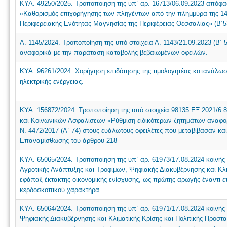
ΚΥΑ. 49250/2025. Τροποποίηση της υπ΄ αρ. 16713/06.09.2023 απόφα
«Καθορισμός επιχορήγησης των πληγέντων από την πλημμύρα της 14η
Περιφερειακής Ενότητας Μαγνησίας της Περιφέρειας Θεσσαλίας» (Β΄5
Α. 1145/2024. Τροποποίηση της υπό στοιχεία Α. 1143/21.09.2023 (Β
αναφορικά με την παράταση καταβολής βεβαιωμένων οφειλών.
ΚΥΑ. 96261/2024. Χορήγηση επιδότησης της τιμολογητέας κατανάλω
ηλεκτρικής ενέργειας.
ΚΥΑ. 156872/2024. Τροποποίηση της υπό στοιχεία 98135 ΕΞ 2021/6
και Κοινωνικών Ασφαλίσεων «Ρύθμιση ειδικότερων ζητημάτων αναφορ
Ν. 4472/2017 (Α΄ 74) στους ευάλωτους οφειλέτες που μεταβίβασαν κ
Επαναμίσθωσης του άρθρου 218
ΚΥΑ. 65065/2024. Τροποποίηση της υπ΄ αρ. 61973/17.08.2024 κοινή
Αγροτικής Ανάπτυξης και Τροφίμων, Ψηφιακής Διακυβέρνησης και Κλι
εφάπαξ έκτακτης οικονομικής ενίσχυσης, ως πρώτης αρωγής έναντι επ
κερδοσκοπικού χαρακτήρα
ΚΥΑ. 65064/2024. Τροποποίηση της υπ΄ αρ. 61971/17.08.2024 κοινή
Ψηφιακής Διακυβέρνησης και Κλιματικής Κρίσης και Πολιτικής Προστ