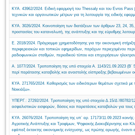
ΚΥΑ. 43962/2024. Ειδική εφαρμογή του Thessaly και του Evros Pass 
τεχνικών και οργανωτικών μέτρων για τη λειτουργία της ειδικής εφαρ
ΚΥΑ. 3026/2024. Κοινοποίηση των διατάξεων των άρθρων 23, 24, 35, 40
προστασίας του καταναλωτή, της ανάπτυξης και της εύρυθμης λειτουργ
Ε. 2018/2024. Πρόγραμμα χρηματοδότησης για την οικονομική στήριξ
περιφερειακών και τοπικών εφημερίδων, παρόχων περιεχομένου περιφ
ραδιοφωνικών σταθμών, περιοδικού τύπου και επιχειρήσεων ηλεκτρον
Α. 1077/2024. Τροποποίηση της υπό στοιχεία Α. 1143/21.09.2023 (Β
περί παράτασης καταβολής και αναστολής είσπραξης βεβαιωμένων ο
ΚΥΑ. 271765/2024. Καθορισμός των ειδικότερων θεμάτων σχετικά με τ
Νοικιάζω».
ΥΠΕΡΓ.: 27292/2024. Τροποποίηση της υπό στοιχεία Δ.15/Δ΄/80782/
ασφαλιστικών εισφορών, δόσεις και παρατάσεις καταβολών για τους 
ΚΥΑ. 26076/2024. Τροποποίηση της υπ΄ αρ. 17173/11.09.2023 κοινή
Αγροτικής Ανάπτυξης και Τροφίμων, Ψηφιακής Διακυβέρνησης και Κλι
εφάπαξ έκτακτης οικονομικής ενίσχυσης, ως πρώτης αρωγής, έναντι επ