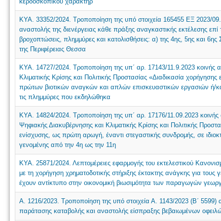
κερδοσκοπικού χαρακτήρ
ΚΥΑ. 33352/2024. Τροποποίηση της υπό στοιχεία 165455 ΕΞ 2023/09
αναστολής της διενέργειας κάθε πράξης αναγκαστικής εκτέλεσης επί τ
βροχοπτώσεις, πλημμύρες και κατολισθήσεις: α) της 4ης, 5ης και 6ης
της Περιφέρειας Θεσσα
ΚΥΑ. 14727/2024. Τροποποίηση της υπ΄ αρ. 17143/11.9.2023 κοινής
Κλιματικής Κρίσης και Πολιτικής Προστασίας «Διαδικασία χορήγησης 
πρώτων βιοτικών αναγκών και απλών επισκευαστικών εργασιών ή/κα
τις πλημμύρες που εκδηλώθηκα
ΚΥΑ. 14824/2024. Τροποποίηση της υπ΄ αρ. 17176/11.09.2023 κοινή
Ψηφιακής Διακυβέρνησης και Κλιματικής Κρίσης και Πολιτικής Προστ
ενίσχυσης, ως πρώτη αρωγή, έναντι στεγαστικής συνδρομής, σε ιδι
γενομένης από την 4η ως την 11η
ΚΥΑ. 25871/2024. Λεπτομέρειες εφαρμογής του εκτελεστικού Κανονισμ
με τη χορήγηση χρηματοδοτικής στήριξης έκτακτης ανάγκης για τους γ
έχουν αντίκτυπο στην οικονομική βιωσιμότητα των παραγωγών γεωργ
Α. 1216/2023. Τροποποίηση της υπό στοιχεία Α. 1143/2023 (Β΄ 5599
παράτασης καταβολής και αναστολής είσπραξης βεβαιωμένων οφειλ