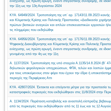
ενίσχυσης, ως πρώτη αρωγή, έναντι στεγαστικής συνδρομής, σε ιδι
την 11η ως την 13η Αυγούστου 2024
ΚΥΑ. 64949/2024. Τροποποίηση της υπ΄ αρ. 17143/11.09.2023 κοινή
και Κλιματικής Κρίσης και Πολιτικής Προστασίας «Διαδικασία χορήγη
πρώτων βιοτικών αναγκών και απλών επισκευαστικών εργασιών ή/κα
τις πλημμύρες που εκδηλώθηκ
ΚΥΑ. 64956/2024. Τροποποίηση της υπ΄ αρ. 17176/11.09.2023 κοινή
Ψηφιακής Διακυβέρνησης και Κλιματικής Κρίσης και Πολιτικής Προστ
ενίσχυσης, ως πρώτη αρωγή, έναντι στεγαστικής συνδρομής, σε ιδι
γενομένης από την 4η ως την 11η
Α. 1137/2024. Τροποποίηση της υπό στοιχεία Α.1135/14.8.2024 (Β΄
δηλωτικών φορολογικών υποχρεώσεων, ΦΠΑ, τελών και λοιπών έμμ
για τους υποκείμενους στον φόρο που έχουν την έδρα ή υποκατάστημα 
περιοχές της Περιφέρειας Αττι
ΚΥΑ. 42807/2024. Έκτακτα και επείγοντα μέτρα για την προστασία τω
καταστροφικές πυρκαγιές που εκδηλώθηκαν στις 11/8/2024 στην Περιφ
Α. 1134/2024. Παράταση καταβολής και αναστολή είσπραξης βεβαι
από τις πυρκαγιές που εκδηλώθηκαν από τις 11 έως και τις 12 Αυγούσ