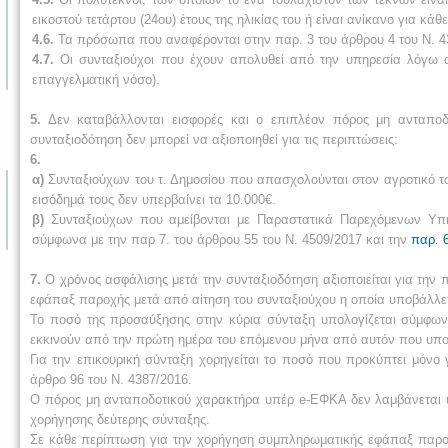
εικοστού τετάρτου (24ου) έτους της ηλικίας του ή είναι ανίκανο για κάθ
4.6.
Τα πρόσωπα που αναφέρονται στην παρ. 3 του άρθρου 4 του Ν. 43
4.7.
Οι συνταξιούχοι που έχουν απολυθεί από την υπηρεσία λόγω α
επαγγελματική νόσο).
5.
Δεν καταβάλλονται εισφορές και ο επιπλέον πόρος μη ανταπο
συνταξιοδότηση δεν μπορεί να αξιοποιηθεί για τις περιπτώσεις:
6.
α)
Συνταξιούχων του τ. Δημοσίου που απασχολούνται στον αγροτικό τομ
εισόδημά τους δεν υπερβαίνει τα 10.000€.
β)
Συνταξιούχων που αμείβονται με Παραστατικά Παρεχόμενων Υπη
σύμφωνα με την παρ 7. του άρθρου 55 του Ν. 4509/2017 και την
παρ. 
7.
Ο χρόνος ασφάλισης μετά την συνταξιοδότηση αξιοποιείται για την
εφάπαξ παροχής μετά από αίτηση του συνταξιούχου η οποία υποβάλλετ
Το ποσό της προσαύξησης στην κύρια σύνταξη υπολογίζεται σύμφων
εκκινούν από την πρώτη ημέρα του επόμενου μήνα από αυτόν που υποβ
Για την επικουρική σύνταξη χορηγείται το ποσό που προκύπτει μόνο
άρθρο 96 του Ν. 4387/2016.
Ο πόρος μη ανταποδοτικού χαρακτήρα υπέρ e-ΕΦΚΑ δεν λαμβάνεται 
χορήγησης δεύτερης σύνταξης.
Σε κάθε περίπτωση για την χορήγηση συμπληρωματικής εφάπαξ παροχ