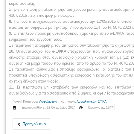
κύρια σύνταξη.
Στην περίπτωση μη αξιοποίησης του χρόνου μετά την συνταξιοδότηση σ
4387/2016 περί επιστροφής εισφορών.
8.
Για τους απασχολούμενους συνταξιούχους την 12/05/2016 οι οποίοι 
αξιοποιείται σύμφωνα με την παρ. 7 του άρθρου 114 του Ν. 5078/2023 
9.
Ο επιπλέον πόρος μη ανταποδοτικού χαρακτήρα υπέρ e-ΕΦΚΑ παρακ
ενημέρωση του εργοδότη τους.
Σε περίπτωση απόρριψης του αιτήματος συνταξιοδότησης τα αχρεωστή
10.
Οι συνταξιούχοι του e-ΕΦΚΑ υποχρεούνται πριν αναλάβουν εργα
δήλωσης επιφέρει στον συνταξιούχο χρηματική κύρωση ίση με (12) κ
σύνταξη και μέχρι ποσού που ορίζεται από το άρθρο 46 του Ν. 4670/20
Σε περίπτωση αδυναμίας είσπραξης εφαρμόζονται οι διατάξεις του
προκύπτει υποχρέωση ασφαλιστικής εισφοράς ή καταβολής του επιπλ
σχετική δήλωση στον Φορέα.
11.
Σε περίπτωση μη καταβολής των εισφορών και του επιπλέον
συνταξιούχους για περισσότερους από 2 μήνες, οι οφειλές παρακρατού
Γονική Κατηγορία:
Ασφαλιστικά
Κατηγορία:
Ασφαλιστικά - ΕΦΚΑ
Δημιουργήθηκε : 22 Οκτωβρίου 2024
Εμφανίσεις: 1247
Προηγούμενο