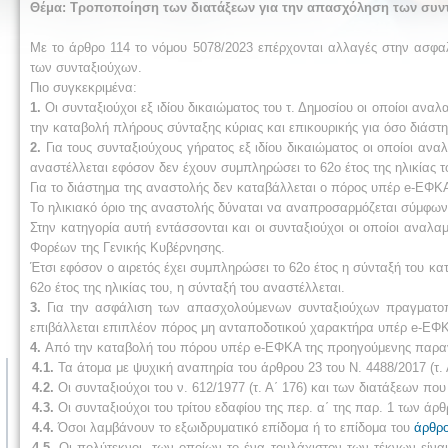
Θέμα: Τροποποίηση των διατάξεων για την απασχόληση των συν
Με το άρθρο 114 το νόμου 5078/2023 επέρχονται αλλαγές στην ασφαλ
των συνταξιούχων.
Πιο συγκεκριμένα:
1.
Οι συνταξιούχοι εξ ιδίου δικαιώματος του τ. Δημοσίου οι οποίοι α
την καταβολή πλήρους σύνταξης κύριας και επικουρικής για όσο διάστ
2.
Για τους συνταξιούχους γήρατος εξ ιδίου δικαιώματος οι οποίοι αν
αναστέλλεται εφόσον δεν έχουν συμπληρώσει το 62ο έτος της ηλικίας τ
Για το διάστημα της αναστολής δεν καταβάλλεται ο πόρος υπέρ e-ΕΦΚ
Το ηλικιακό όριο της αναστολής δύναται να αναπροσαρμόζεται σύμφωνα
Στην κατηγορία αυτή εντάσσονται και οι συνταξιούχοι οι οποίοι αναλ
Φορέων της Γενικής Κυβέρνησης.
Έτσι εφόσον ο αιρετός έχει συμπληρώσει το 62ο έτος η σύνταξή του κα
62ο έτος της ηλικίας του, η σύνταξή του αναστέλλεται.
3.
Για την ασφάλιση των απασχολούμενων συνταξιούχων πραγματοποι
επιβάλλεται επιπλέον πόρος μη ανταποδοτικού χαρακτήρα υπέρ e-ΕΦΚΑ
4.
Από την καταβολή του πόρου υπέρ e-ΕΦΚΑ της προηγούμενης παραγ
4.1.
Τα άτομα με ψυχική αναπηρία του άρθρου 23 του Ν. 4488/2017 (τ. 
4.2.
Οι συνταξιούχοι του ν. 612/1977 (τ. Α΄ 176) και των διατάξεων π
4.3.
Οι συνταξιούχοι του τρίτου εδαφίου της περ. α΄ της παρ. 1 των άρθρ
4.4.
Όσοι λαμβάνουν το εξωιδρυματικό επίδομα ή το επίδομα του
άρθρο
4.5.
Οι πολύτεκνοι, των οποίων το ένα τουλάχιστον των τέκνων είνα