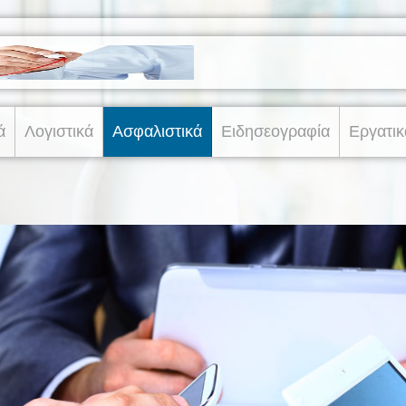
ά
Λογιστικά
Ασφαλιστικά
Ειδησεογραφία
Εργατικ